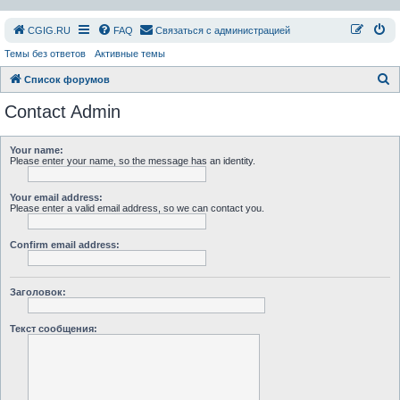
СGIG.RU
FAQ
Связаться с администрацией
Темы без ответов
Активные темы
П
Список форумов
о
Contact Admin
и
с
Your name:
Please enter your name, so the message has an identity.
к
Your email address:
Please enter a valid email address, so we can contact you.
Confirm email address:
Заголовок:
Текст сообщения: