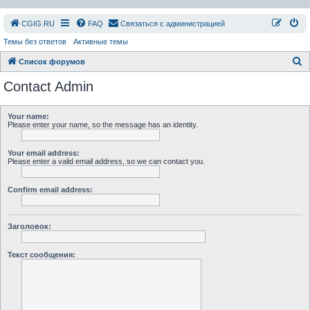
СGIG.RU
FAQ
Связаться с администрацией
Темы без ответов
Активные темы
П
Список форумов
о
Contact Admin
и
с
Your name:
Please enter your name, so the message has an identity.
к
Your email address:
Please enter a valid email address, so we can contact you.
Confirm email address:
Заголовок:
Текст сообщения: