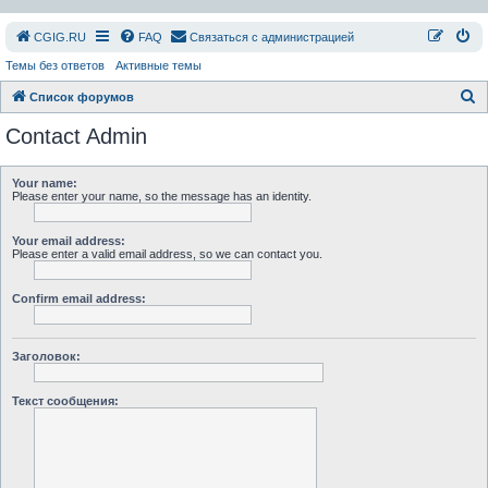
СGIG.RU
FAQ
Связаться с администрацией
Темы без ответов
Активные темы
П
Список форумов
о
Contact Admin
и
с
Your name:
Please enter your name, so the message has an identity.
к
Your email address:
Please enter a valid email address, so we can contact you.
Confirm email address:
Заголовок:
Текст сообщения: