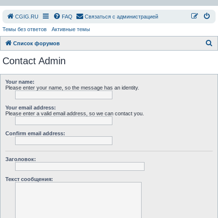
СGIG.RU
FAQ
Связаться с администрацией
Темы без ответов
Активные темы
П
Список форумов
о
Contact Admin
и
с
Your name:
Please enter your name, so the message has an identity.
к
Your email address:
Please enter a valid email address, so we can contact you.
Confirm email address:
Заголовок:
Текст сообщения: