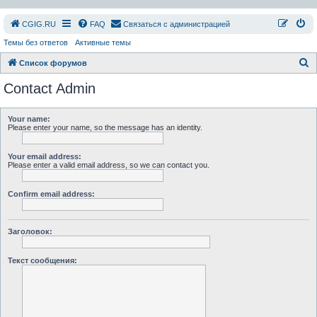
СGIG.RU
FAQ
Связаться с администрацией
Темы без ответов
Активные темы
П
Список форумов
о
Contact Admin
и
с
Your name:
Please enter your name, so the message has an identity.
к
Your email address:
Please enter a valid email address, so we can contact you.
Confirm email address:
Заголовок:
Текст сообщения: