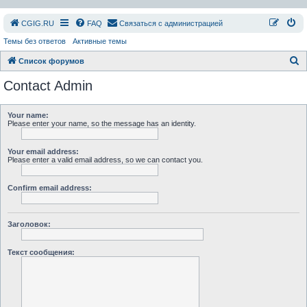
СGIG.RU
FAQ
Связаться с администрацией
Темы без ответов
Активные темы
П
Список форумов
о
Contact Admin
и
с
Your name:
Please enter your name, so the message has an identity.
к
Your email address:
Please enter a valid email address, so we can contact you.
Confirm email address:
Заголовок:
Текст сообщения: