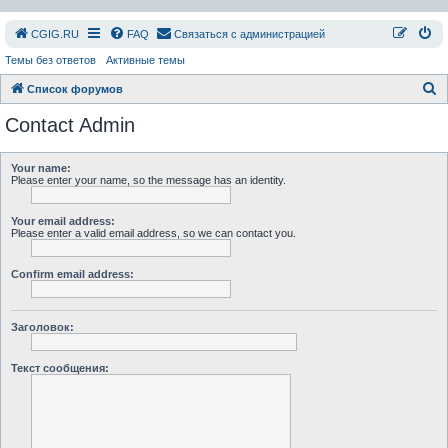
СGIG.RU
FAQ
Связаться с администрацией
Темы без ответов
Активные темы
П
Список форумов
о
Contact Admin
и
с
Your name:
Please enter your name, so the message has an identity.
к
Your email address:
Please enter a valid email address, so we can contact you.
Confirm email address:
Заголовок:
Текст сообщения: