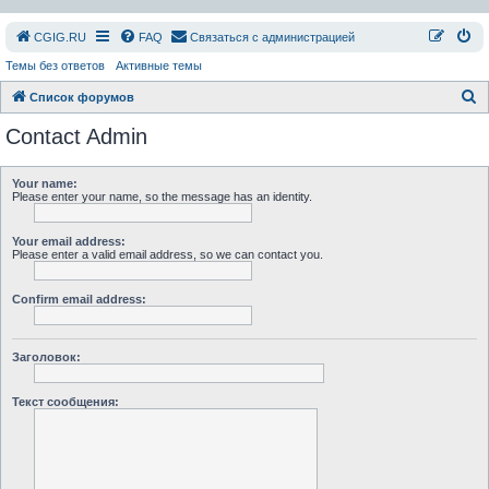
СGIG.RU
FAQ
Связаться с администрацией
Темы без ответов
Активные темы
П
Список форумов
о
Contact Admin
и
с
Your name:
Please enter your name, so the message has an identity.
к
Your email address:
Please enter a valid email address, so we can contact you.
Confirm email address:
Заголовок:
Текст сообщения: