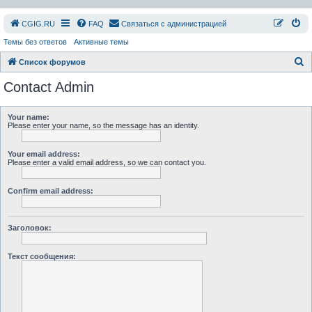
СGIG.RU
FAQ
Связаться с администрацией
Темы без ответов
Активные темы
П
Список форумов
о
Contact Admin
и
с
Your name:
Please enter your name, so the message has an identity.
к
Your email address:
Please enter a valid email address, so we can contact you.
Confirm email address:
Заголовок:
Текст сообщения: