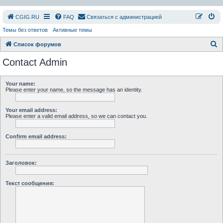
СGIG.RU
FAQ
Связаться с администрацией
Темы без ответов
Активные темы
П
Список форумов
о
Contact Admin
и
с
Your name:
Please enter your name, so the message has an identity.
к
Your email address:
Please enter a valid email address, so we can contact you.
Confirm email address:
Заголовок:
Текст сообщения: