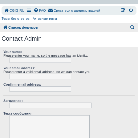
СGIG.RU
FAQ
Связаться с администрацией
Темы без ответов
Активные темы
П
Список форумов
о
Contact Admin
и
с
Your name:
Please enter your name, so the message has an identity.
к
Your email address:
Please enter a valid email address, so we can contact you.
Confirm email address:
Заголовок:
Текст сообщения: