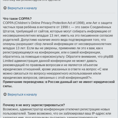
Вернуться к началу
Что такое COPPA?
COPPA (Children’s Online Privacy Protection Act of 1998), или Акт о защите
частных прав ребёнка в интернете от 1998 г. — это закон Соединённых
Штатов, требующий от сайтов, которые могут собирать информацию от
несовершеннолетних младше 13 лет, иметь на это письменное согласие
родителей. Допустимо наличие иного вида подтверждения того, что
опекуны разрешают сбор личной информации от несовершеннолетних
младше 13 лет. Если вы не уверены, применимо ли это к вам, как к
регистрирующемуся на конференции, или к самой конференции,
обратитесь за помощью к юрисконсульту. Обратите внимание, что phpBB
Limited администрация данной конференции не может давать
рекомендаций по правовым вопросам и не является объектом
юридических отношений, кроме указанных в ответе на вопрос «С кем
можно связаться по вопросу некорректного использования и/или
юридических вопросов, связанных с этой конференцией?».
Примечание переводчика: в России данный акт не имеет юридической
силы.
.
Вернуться к началу
Почему я не могу зарегистрироваться?
Возможно, администратор конференции отключил регистрацию новых
пользователей. Также возможно, что он заблокировал ваш IP-адрес или
запретил имя, под которым вы пытаетесь зарегистрироваться.