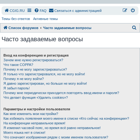
СGIG.RU
FAQ
Связаться с администрацией
Темы без ответов
Активные темы
П
Список форумов
Часто задаваемые вопросы
о
Часто задаваемые вопросы
и
с
Вход на конференцию и регистрация
к
Зачем мне нужно регистрироваться?
Что такое COPPA?
Почему я не могу зарегистрироваться?
Я только что зарегистрировался, но не могу войти!
Почему я не могу войти?
Я давно зарегистрирован, но больше не могу войти!
Я забыл пароль!
Почему мне периодически приходится повторять ввод имени и пароля?
Что делает функция «Удалить cookies»?
Параметры и настройки пользователя
Как мне изменить мои настройки?
Как избежать появления моего имени в списке «Кто сейчас на конференции»?
На конференции неправильное время!
Я изменил часовой пояс, но время всё равно неправильное!
Моего языка нет в списке!
Что означают изображения рядом с моим именем пользователя?