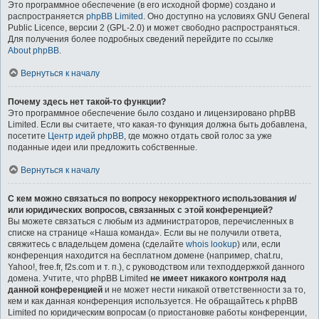
Это программное обеспечение (в его исходной форме) создано и
распространяется
phpBB Limited
. Оно доступно на условиях GNU General
Public Licence, версии 2 (GPL-2.0) и может свободно распространяться.
Для получения более подробных сведений перейдите по ссылке
About phpBB
.
Вернуться к началу
Почему здесь нет такой-то функции?
Это программное обеспечение было создано и лицензировано phpBB
Limited. Если вы считаете, что какая-то функция должна быть добавлена,
посетите
Центр идей phpBB
, где можно отдать свой голос за уже
поданные идеи или предложить собственные.
Вернуться к началу
С кем можно связаться по вопросу некорректного использования и/
или юридических вопросов, связанных с этой конференцией?
Вы можете связаться с любым из администраторов, перечисленных в
списке на странице «Наша команда». Если вы не получили ответа,
свяжитесь с владельцем домена (сделайте
whois lookup
) или, если
конференция находится на бесплатном домене (например, chat.ru,
Yahoo!, free.fr, f2s.com и т. п.), с руководством или техподдержкой данного
домена. Учтите, что phpBB Limited
не имеет никакого контроля над
данной конференцией
и не может нести никакой ответственности за то,
кем и как данная конференция используется. Не обращайтесь к phpBB
Limited по юридическим вопросам (о приостановке работы конференции,