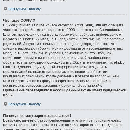
Вернуться к началу
Что такое COPPA?
COPPA (Children’s Online Privacy Protection Act of 1998), или Акт о защите
частных прав ребёнка в интернете от 1998 г. — это закон Соединённых
Штатов, требующий от сайтов, которые могут собирать информацию от
несовершеннолетних младше 13 лет, иметь на это письменное согласие
родителей. Допустимо наличие иного вида подтверждения того, что
опекуны разрешают сбор личной информации от несовершеннолетних
младше 13 лет. Если вы не уверены, применимо ли это к вам, как к
регистрирующемуся на конференции, или к самой конференции,
обратитесь за помощью к юрисконсульту. Обратите внимание, что phpBB
Limited администрация данной конференции не может давать
рекомендаций по правовым вопросам и не является объектом
юридических отношений, кроме указанных в ответе на вопрос «С кем
можно связаться по вопросу некорректного использования и/или
юридических вопросов, связанных с этой конференцией?».
Примечание переводчика: в России данный акт не имеет юридической
силы.
.
Вернуться к началу
Почему я не могу зарегистрироваться?
Возможно, администратор конференции отключил регистрацию новых
пользователей. Также возможно, что он заблокировал ваш IP-адрес или
запретил имя, под которым вы пытаетесь зарегистрироваться.