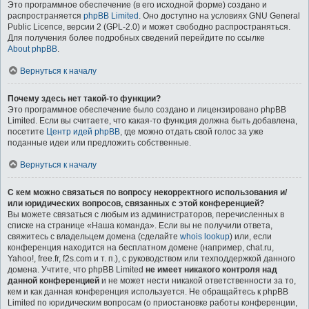
Это программное обеспечение (в его исходной форме) создано и
распространяется
phpBB Limited
. Оно доступно на условиях GNU General
Public Licence, версии 2 (GPL-2.0) и может свободно распространяться.
Для получения более подробных сведений перейдите по ссылке
About phpBB
.
Вернуться к началу
Почему здесь нет такой-то функции?
Это программное обеспечение было создано и лицензировано phpBB
Limited. Если вы считаете, что какая-то функция должна быть добавлена,
посетите
Центр идей phpBB
, где можно отдать свой голос за уже
поданные идеи или предложить собственные.
Вернуться к началу
С кем можно связаться по вопросу некорректного использования и/
или юридических вопросов, связанных с этой конференцией?
Вы можете связаться с любым из администраторов, перечисленных в
списке на странице «Наша команда». Если вы не получили ответа,
свяжитесь с владельцем домена (сделайте
whois lookup
) или, если
конференция находится на бесплатном домене (например, chat.ru,
Yahoo!, free.fr, f2s.com и т. п.), с руководством или техподдержкой данного
домена. Учтите, что phpBB Limited
не имеет никакого контроля над
данной конференцией
и не может нести никакой ответственности за то,
кем и как данная конференция используется. Не обращайтесь к phpBB
Limited по юридическим вопросам (о приостановке работы конференции,