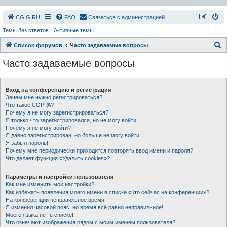
СGIG.RU
FAQ
Связаться с администрацией
Темы без ответов
Активные темы
П
Список форумов
Часто задаваемые вопросы
о
Часто задаваемые вопросы
и
с
Вход на конференцию и регистрация
к
Зачем мне нужно регистрироваться?
Что такое COPPA?
Почему я не могу зарегистрироваться?
Я только что зарегистрировался, но не могу войти!
Почему я не могу войти?
Я давно зарегистрирован, но больше не могу войти!
Я забыл пароль!
Почему мне периодически приходится повторять ввод имени и пароля?
Что делает функция «Удалить cookies»?
Параметры и настройки пользователя
Как мне изменить мои настройки?
Как избежать появления моего имени в списке «Кто сейчас на конференции»?
На конференции неправильное время!
Я изменил часовой пояс, но время всё равно неправильное!
Моего языка нет в списке!
Что означают изображения рядом с моим именем пользователя?