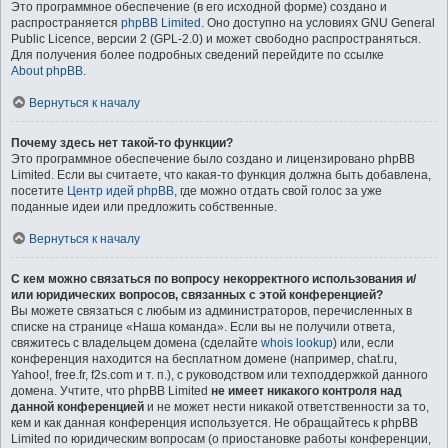
Это программное обеспечение (в его исходной форме) создано и
распространяется
phpBB Limited
. Оно доступно на условиях GNU General
Public Licence, версии 2 (GPL-2.0) и может свободно распространяться.
Для получения более подробных сведений перейдите по ссылке
About phpBB
.
Вернуться к началу
Почему здесь нет такой-то функции?
Это программное обеспечение было создано и лицензировано phpBB
Limited. Если вы считаете, что какая-то функция должна быть добавлена,
посетите
Центр идей phpBB
, где можно отдать свой голос за уже
поданные идеи или предложить собственные.
Вернуться к началу
С кем можно связаться по вопросу некорректного использования и/
или юридических вопросов, связанных с этой конференцией?
Вы можете связаться с любым из администраторов, перечисленных в
списке на странице «Наша команда». Если вы не получили ответа,
свяжитесь с владельцем домена (сделайте
whois lookup
) или, если
конференция находится на бесплатном домене (например, chat.ru,
Yahoo!, free.fr, f2s.com и т. п.), с руководством или техподдержкой данного
домена. Учтите, что phpBB Limited
не имеет никакого контроля над
данной конференцией
и не может нести никакой ответственности за то,
кем и как данная конференция используется. Не обращайтесь к phpBB
Limited по юридическим вопросам (о приостановке работы конференции,