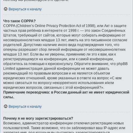
Вернуться к началу
Что такое COPPA?
COPPA (Children’s Online Privacy Protection Act of 1998), или Акт о защите
частных прав ребёнка в интернете от 1998 г. — это закон Соединённых
Штатов, требующий от сайтов, которые могут собирать информацию от
несовершеннолетних младше 13 лет, иметь на это письменное согласие
родителей. Допустимо наличие иного вида подтверждения того, что
опекуны разрешают сбор личной информации от несовершеннолетних
младше 13 лет. Если вы не уверены, применимо ли это к вам, как к
регистрирующемуся на конференции, или к самой конференции,
обратитесь за помощью к юрисконсульту. Обратите внимание, что phpBB
Limited администрация данной конференции не может давать
рекомендаций по правовым вопросам и не является объектом
юридических отношений, кроме указанных в ответе на вопрос «С кем
можно связаться по вопросу некорректного использования и/или
юридических вопросов, связанных с этой конференцией?».
Примечание переводчика: в России данный акт не имеет юридической
силы.
.
Вернуться к началу
Почему я не могу зарегистрироваться?
Возможно, администратор конференции отключил регистрацию новых
пользователей. Также возможно, что он заблокировал ваш IP-адрес или
запретил имя, под которым вы пытаетесь зарегистрироваться.