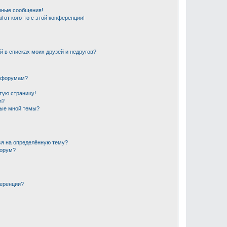
чные сообщения!
 от кого-то с этой конференции!
й в списках моих друзей и недругов?
и форумам?
стую страницу!
и?
ные мной темы?
ся на определённую тему?
форум?
ференции?