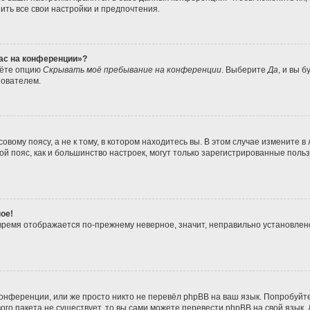
ить все свои настройки и предпочтения.
час на конференции»?
дёте опцию
Скрывать моё пребывание на конференции
. Выберите
Да
, и вы 
зователем.
вому поясу, а не к тому, в котором находитесь вы. В этом случае измените в 
совой пояс, как и большинство настроек, могут только зарегистрированные пол
ое!
о время отображается по-прежнему неверное, значит, неправильно установле
онференции, или же просто никто не перевёл phpBB на ваш язык. Попробуйт
ового пакета не существует, то вы сами можете перевести phpBB на свой язы