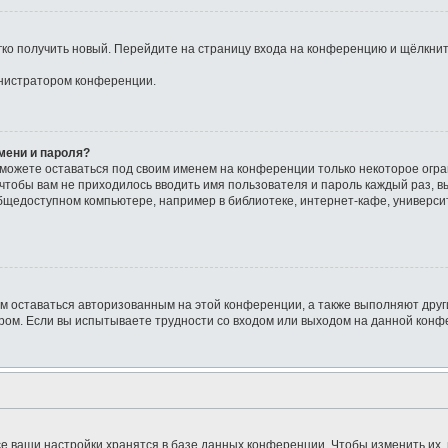
егко получить новый. Перейдите на страницу входа на конференцию и щёлкни
инистратором конференции.
мени и пароля?
сможете оставаться под своим именем на конференции только некоторое огра
о чтобы вам не приходилось вводить имя пользователя и пароль каждый раз, 
щедоступном компьютере, например в библиотеке, интернет-кафе, университе
ам оставаться авторизованным на этой конференции, а также выполняют друг
ом. Если вы испытываете трудности со входом или выходом на данной конфе
е ваши настройки хранятся в базе данных конференции. Чтобы изменить их,