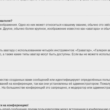
ователя?
зображения. Одно из них может относиться к вашему званию, обычно это звёзд
. Другое, обычно более крупное, изображение известно как «аватара» и обы
ь аватару с использованием четырёх инструментов: «Граватар», «Галерея а
, а также какие типы аватар могут быть доступны. Если вы не можете испол
чество созданных вами сообщений или идентифицируют определённых польз
аний на конференции, так как они установлены её администратором. Пожа
е. На большинстве конференций это запрещено, и модератор или администра
йти на конференцию!
ь email-сообщения другим пользователям через встроенную в конференцию ф