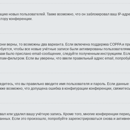
ию новых пользователей. Также возможно, что он заблокировал ваш IP-адре
атору конференции.
они верны, то возможны два варианта. Если включена поддержка COPPA и при 
буется, чтобы все новые учётные записи были активированы пользователями
ам было прислано email-сообщение, следуйте полученным инструкциям. Если
пам-фильтром. Если вы уверены, что ввели правильный адрес email, попробу
едитесь, что вы правильно вводите имя пользователя и пароль. Если данные
Также возможно, что допущена ошибка в конфигурации конференции, свяжитес
вал или удалил вашу учётную запись. Кроме того, многие конференции пери
ных. Если это произошло, попробуйте зарегистрироваться снова и активнее 