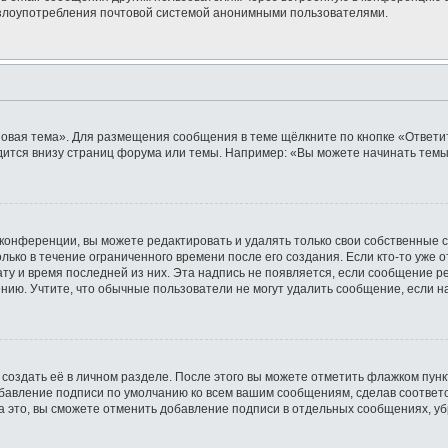
ь злоупотребления почтовой системой анонимными пользователями.
овая тема». Для размещения сообщения в теме щёлкните по кнопке «Ответит
ится внизу страниц форума или темы. Например: «Вы можете начинать темы»
конференции, вы можете редактировать и удалять только свои собственные 
лько в течение ограниченного времени после его создания. Если кто-то уже 
дату и время последней из них. Эта надпись не появляется, если сообщение 
ию. Учтите, что обычные пользователи не могут удалить сообщение, если на 
создать её в личном разделе. После этого вы можете отметить флажком пун
обавление подписи по умолчанию ко всем вашим сообщениям, сделав соотве
а это, вы сможете отменить добавление подписи в отдельных сообщениях, у