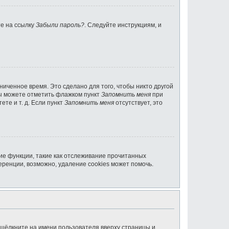
те на ссылку
Забыли пароль?
. Следуйте инструкциям, и
ниченное время. Это сделано для того, чтобы никто другой
вы можете отметить флажком пункт
Запомнить меня
при
те и т. д. Если пункт
Запомнить меня
отсутствует, это
ие функции, такие как отслеживание прочитанных
ренции, возможно, удаление cookies может помочь.
 щёлкните на имени пользователя вверху страницы и