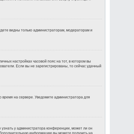
будете видны только администраторам, модераторам и
личных настройках часовой пояс на тот, в котором вы
ьзователи. Если вы не зарегистрированы, то сейчас удачный
но время на сервере. Уведомите администратора для
е узнать у администратора конференции, может ли он
к. Дополнительную информацию вы можете получить на