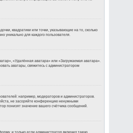
очки, квадратики или точки, указывающие на то, сколько
чно уникально для каждого пользователя.
ватар», «Удалённая аватара» или «Загружаемая аватара».
ьзовать аватары, свяжитесь с администратором
ователей: например, модераторов и администраторов.
луйста, не засоряйте конференцию ненужными
тор понизят значение вашего счётчика сообщений.
орму, и только если администратор включил такую