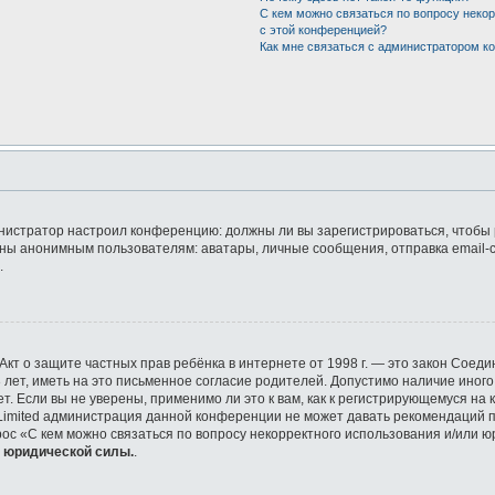
С кем можно связаться по вопросу неко
с этой конференцией?
Как мне связаться с администратором 
дминистратор настроил конференцию: должны ли вы зарегистрироваться, чтобы
ы анонимным пользователям: аватары, личные сообщения, отправка email-сооб
.
 или Акт о защите частных прав ребёнка в интернете от 1998 г. — это закон Со
ет, иметь на это письменное согласие родителей. Допустимо наличие иного
 Если вы не уверены, применимо ли это к вам, как к регистрирующемуся на 
 Limited администрация данной конференции не может давать рекомендаций 
рос «С кем можно связаться по вопросу некорректного использования и/или ю
т юридической силы.
.