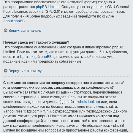
Это программное обеспечение (в его исходной форме) создано и
распространяется
phpBB Limited
. Оно доступно на условиях GNU General
Public Licence, версии 2 (GPL-2.0) и может свободно распространяться.
Для получения более подробных сведений перейдите по ссылке
About phpBB
.
Вернуться к началу
Почему здесь нет такой-то функции?
Это программное обеспечение было создано и лицензировано phpBB
Limited. Если вы считаете, что какая-то функция должна быть добавлена,
посетите
Центр идей phpBB
, где можно отдать свой голос за уже
поданные идеи или предложить собственные.
Вернуться к началу
С кем можно связаться по вопросу некорректного использования и/
или юридических вопросов, связанных с этой конференцией?
Вы можете связаться с любым из администраторов, перечисленных в
списке на странице «Наша команда». Если вы не получили ответа,
свяжитесь с владельцем домена (сделайте
whois lookup
) или, если
конференция находится на бесплатном домене (например, chat.ru,
Yahoo!, free.fr, f2s.com и т. п.), с руководством или техподдержкой данного
домена. Учтите, что phpBB Limited
не имеет никакого контроля над
данной конференцией
и не может нести никакой ответственности за то,
кем и как данная конференция используется. Не обращайтесь к phpBB
Limited по юридическим вопросам (о приостановке работы конференции,