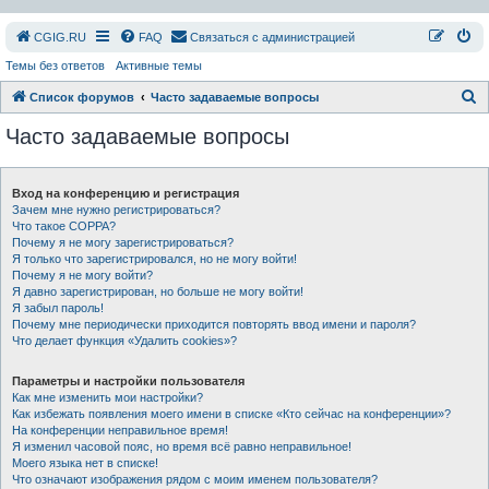
СGIG.RU
FAQ
Связаться с администрацией
Темы без ответов
Активные темы
П
Список форумов
Часто задаваемые вопросы
о
Часто задаваемые вопросы
и
с
Вход на конференцию и регистрация
к
Зачем мне нужно регистрироваться?
Что такое COPPA?
Почему я не могу зарегистрироваться?
Я только что зарегистрировался, но не могу войти!
Почему я не могу войти?
Я давно зарегистрирован, но больше не могу войти!
Я забыл пароль!
Почему мне периодически приходится повторять ввод имени и пароля?
Что делает функция «Удалить cookies»?
Параметры и настройки пользователя
Как мне изменить мои настройки?
Как избежать появления моего имени в списке «Кто сейчас на конференции»?
На конференции неправильное время!
Я изменил часовой пояс, но время всё равно неправильное!
Моего языка нет в списке!
Что означают изображения рядом с моим именем пользователя?