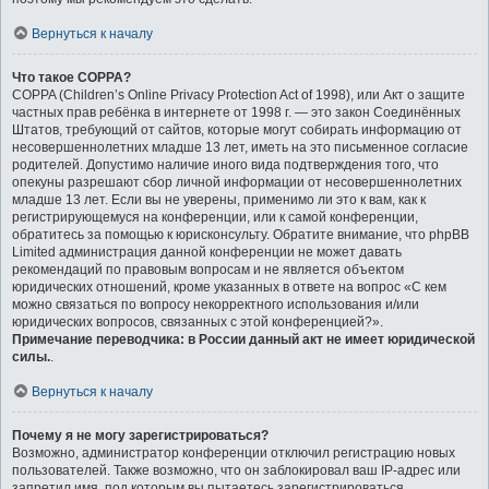
Вернуться к началу
Что такое COPPA?
COPPA (Children’s Online Privacy Protection Act of 1998), или Акт о защите
частных прав ребёнка в интернете от 1998 г. — это закон Соединённых
Штатов, требующий от сайтов, которые могут собирать информацию от
несовершеннолетних младше 13 лет, иметь на это письменное согласие
родителей. Допустимо наличие иного вида подтверждения того, что
опекуны разрешают сбор личной информации от несовершеннолетних
младше 13 лет. Если вы не уверены, применимо ли это к вам, как к
регистрирующемуся на конференции, или к самой конференции,
обратитесь за помощью к юрисконсульту. Обратите внимание, что phpBB
Limited администрация данной конференции не может давать
рекомендаций по правовым вопросам и не является объектом
юридических отношений, кроме указанных в ответе на вопрос «С кем
можно связаться по вопросу некорректного использования и/или
юридических вопросов, связанных с этой конференцией?».
Примечание переводчика: в России данный акт не имеет юридической
силы.
.
Вернуться к началу
Почему я не могу зарегистрироваться?
Возможно, администратор конференции отключил регистрацию новых
пользователей. Также возможно, что он заблокировал ваш IP-адрес или
запретил имя, под которым вы пытаетесь зарегистрироваться.