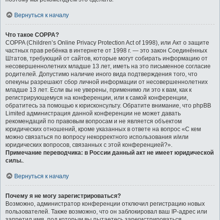
Вернуться к началу
Что такое COPPA?
COPPA (Children’s Online Privacy Protection Act of 1998), или Акт о защите
частных прав ребёнка в интернете от 1998 г. — это закон Соединённых
Штатов, требующий от сайтов, которые могут собирать информацию от
несовершеннолетних младше 13 лет, иметь на это письменное согласие
родителей. Допустимо наличие иного вида подтверждения того, что
опекуны разрешают сбор личной информации от несовершеннолетних
младше 13 лет. Если вы не уверены, применимо ли это к вам, как к
регистрирующемуся на конференции, или к самой конференции,
обратитесь за помощью к юрисконсульту. Обратите внимание, что phpBB
Limited администрация данной конференции не может давать
рекомендаций по правовым вопросам и не является объектом
юридических отношений, кроме указанных в ответе на вопрос «С кем
можно связаться по вопросу некорректного использования и/или
юридических вопросов, связанных с этой конференцией?».
Примечание переводчика: в России данный акт не имеет юридической
силы.
.
Вернуться к началу
Почему я не могу зарегистрироваться?
Возможно, администратор конференции отключил регистрацию новых
пользователей. Также возможно, что он заблокировал ваш IP-адрес или
запретил имя, под которым вы пытаетесь зарегистрироваться.