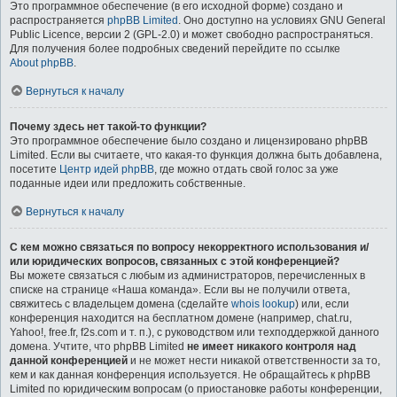
Это программное обеспечение (в его исходной форме) создано и
распространяется
phpBB Limited
. Оно доступно на условиях GNU General
Public Licence, версии 2 (GPL-2.0) и может свободно распространяться.
Для получения более подробных сведений перейдите по ссылке
About phpBB
.
Вернуться к началу
Почему здесь нет такой-то функции?
Это программное обеспечение было создано и лицензировано phpBB
Limited. Если вы считаете, что какая-то функция должна быть добавлена,
посетите
Центр идей phpBB
, где можно отдать свой голос за уже
поданные идеи или предложить собственные.
Вернуться к началу
С кем можно связаться по вопросу некорректного использования и/
или юридических вопросов, связанных с этой конференцией?
Вы можете связаться с любым из администраторов, перечисленных в
списке на странице «Наша команда». Если вы не получили ответа,
свяжитесь с владельцем домена (сделайте
whois lookup
) или, если
конференция находится на бесплатном домене (например, chat.ru,
Yahoo!, free.fr, f2s.com и т. п.), с руководством или техподдержкой данного
домена. Учтите, что phpBB Limited
не имеет никакого контроля над
данной конференцией
и не может нести никакой ответственности за то,
кем и как данная конференция используется. Не обращайтесь к phpBB
Limited по юридическим вопросам (о приостановке работы конференции,