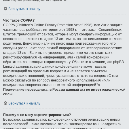
Вернуться к началу
Что такое COPPA?
COPPA (Children’s Online Privacy Protection Act of 1998), или Акт о защите
частных прав ребёнка в интернете от 1998 г. — это закон Соединённых
Штатов, требующий от сайтов, которые могут собирать информацию от
несовершеннолетних младше 13 лет, иметь на это письменное согласие
родителей. Допустимо наличие иного вида подтверждения того, что
опекуны разрешают сбор личной информации от несовершеннолетних
младше 13 лет. Если вы не уверены, применимо ли это к вам, как к
регистрирующемуся на конференции, или к самой конференции,
обратитесь за помощью к юрисконсульту. Обратите внимание, что phpBB
Limited администрация данной конференции не может давать
рекомендаций по правовым вопросам и не является объектом
юридических отношений, кроме указанных в ответе на вопрос «С кем
можно связаться по вопросу некорректного использования и/или
юридических вопросов, связанных с этой конференцией?».
Примечание переводчика: в России данный акт не имеет юридической
силы.
.
Вернуться к началу
Почему я не могу зарегистрироваться?
Возможно, администратор конференции отключил регистрацию новых
пользователей. Также возможно, что он заблокировал ваш IP-адрес или
запретил имя, под которым вы пытаетесь зарегистрироваться.