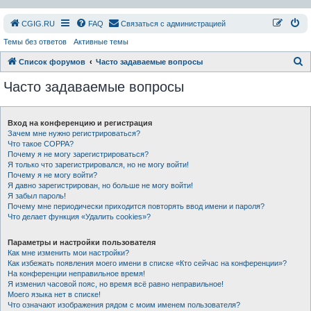
СGIG.RU
FAQ
Связаться с администрацией
Темы без ответов
Активные темы
П
Список форумов
Часто задаваемые вопросы
о
Часто задаваемые вопросы
и
с
Вход на конференцию и регистрация
к
Зачем мне нужно регистрироваться?
Что такое COPPA?
Почему я не могу зарегистрироваться?
Я только что зарегистрировался, но не могу войти!
Почему я не могу войти?
Я давно зарегистрирован, но больше не могу войти!
Я забыл пароль!
Почему мне периодически приходится повторять ввод имени и пароля?
Что делает функция «Удалить cookies»?
Параметры и настройки пользователя
Как мне изменить мои настройки?
Как избежать появления моего имени в списке «Кто сейчас на конференции»?
На конференции неправильное время!
Я изменил часовой пояс, но время всё равно неправильное!
Моего языка нет в списке!
Что означают изображения рядом с моим именем пользователя?