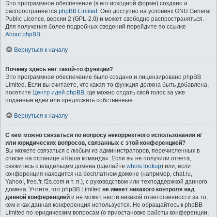
Это программное обеспечение (в его исходной форме) создано и
распространяется
phpBB Limited
. Оно доступно на условиях GNU General
Public Licence, версии 2 (GPL-2.0) и может свободно распространяться.
Для получения более подробных сведений перейдите по ссылке
About phpBB
.
Вернуться к началу
Почему здесь нет такой-то функции?
Это программное обеспечение было создано и лицензировано phpBB
Limited. Если вы считаете, что какая-то функция должна быть добавлена,
посетите
Центр идей phpBB
, где можно отдать свой голос за уже
поданные идеи или предложить собственные.
Вернуться к началу
С кем можно связаться по вопросу некорректного использования и/
или юридических вопросов, связанных с этой конференцией?
Вы можете связаться с любым из администраторов, перечисленных в
списке на странице «Наша команда». Если вы не получили ответа,
свяжитесь с владельцем домена (сделайте
whois lookup
) или, если
конференция находится на бесплатном домене (например, chat.ru,
Yahoo!, free.fr, f2s.com и т. п.), с руководством или техподдержкой данного
домена. Учтите, что phpBB Limited
не имеет никакого контроля над
данной конференцией
и не может нести никакой ответственности за то,
кем и как данная конференция используется. Не обращайтесь к phpBB
Limited по юридическим вопросам (о приостановке работы конференции,