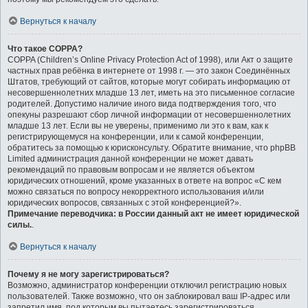
Вернуться к началу
Что такое COPPA?
COPPA (Children’s Online Privacy Protection Act of 1998), или Акт о защите
частных прав ребёнка в интернете от 1998 г. — это закон Соединённых
Штатов, требующий от сайтов, которые могут собирать информацию от
несовершеннолетних младше 13 лет, иметь на это письменное согласие
родителей. Допустимо наличие иного вида подтверждения того, что
опекуны разрешают сбор личной информации от несовершеннолетних
младше 13 лет. Если вы не уверены, применимо ли это к вам, как к
регистрирующемуся на конференции, или к самой конференции,
обратитесь за помощью к юрисконсульту. Обратите внимание, что phpBB
Limited администрация данной конференции не может давать
рекомендаций по правовым вопросам и не является объектом
юридических отношений, кроме указанных в ответе на вопрос «С кем
можно связаться по вопросу некорректного использования и/или
юридических вопросов, связанных с этой конференцией?».
Примечание переводчика: в России данный акт не имеет юридической
силы.
.
Вернуться к началу
Почему я не могу зарегистрироваться?
Возможно, администратор конференции отключил регистрацию новых
пользователей. Также возможно, что он заблокировал ваш IP-адрес или
запретил имя, под которым вы пытаетесь зарегистрироваться.