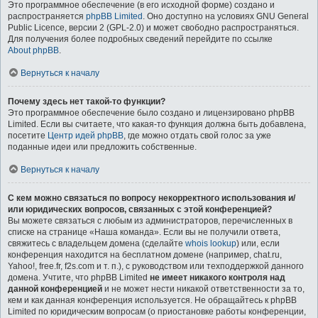
Это программное обеспечение (в его исходной форме) создано и
распространяется
phpBB Limited
. Оно доступно на условиях GNU General
Public Licence, версии 2 (GPL-2.0) и может свободно распространяться.
Для получения более подробных сведений перейдите по ссылке
About phpBB
.
Вернуться к началу
Почему здесь нет такой-то функции?
Это программное обеспечение было создано и лицензировано phpBB
Limited. Если вы считаете, что какая-то функция должна быть добавлена,
посетите
Центр идей phpBB
, где можно отдать свой голос за уже
поданные идеи или предложить собственные.
Вернуться к началу
С кем можно связаться по вопросу некорректного использования и/
или юридических вопросов, связанных с этой конференцией?
Вы можете связаться с любым из администраторов, перечисленных в
списке на странице «Наша команда». Если вы не получили ответа,
свяжитесь с владельцем домена (сделайте
whois lookup
) или, если
конференция находится на бесплатном домене (например, chat.ru,
Yahoo!, free.fr, f2s.com и т. п.), с руководством или техподдержкой данного
домена. Учтите, что phpBB Limited
не имеет никакого контроля над
данной конференцией
и не может нести никакой ответственности за то,
кем и как данная конференция используется. Не обращайтесь к phpBB
Limited по юридическим вопросам (о приостановке работы конференции,