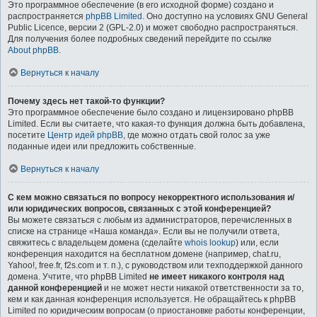
Это программное обеспечение (в его исходной форме) создано и
распространяется
phpBB Limited
. Оно доступно на условиях GNU General
Public Licence, версии 2 (GPL-2.0) и может свободно распространяться.
Для получения более подробных сведений перейдите по ссылке
About phpBB
.
Вернуться к началу
Почему здесь нет такой-то функции?
Это программное обеспечение было создано и лицензировано phpBB
Limited. Если вы считаете, что какая-то функция должна быть добавлена,
посетите
Центр идей phpBB
, где можно отдать свой голос за уже
поданные идеи или предложить собственные.
Вернуться к началу
С кем можно связаться по вопросу некорректного использования и/
или юридических вопросов, связанных с этой конференцией?
Вы можете связаться с любым из администраторов, перечисленных в
списке на странице «Наша команда». Если вы не получили ответа,
свяжитесь с владельцем домена (сделайте
whois lookup
) или, если
конференция находится на бесплатном домене (например, chat.ru,
Yahoo!, free.fr, f2s.com и т. п.), с руководством или техподдержкой данного
домена. Учтите, что phpBB Limited
не имеет никакого контроля над
данной конференцией
и не может нести никакой ответственности за то,
кем и как данная конференция используется. Не обращайтесь к phpBB
Limited по юридическим вопросам (о приостановке работы конференции,