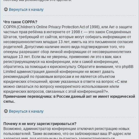
Вернуться к началу
Что такое COPPA?
COPPA (Children’s Online Privacy Protection Act of 1998), или Акт о защите
частных прав ребёнка в интернете от 1998 г. — это закон Соединённых
Штатов, требующий от сайтов, которые могут собирать информацию от
несовершеннолетних младше 13 лет, иметь на это письменное согласие
родителей. Допустимо наличие иного вида подтверждения того, что
опекуны разрешают сбор личной информации от несовершеннолетних
младше 13 лет. Если вы не уверены, применимо ли это к вам, как к
регистрирующемуся на конференции, или к самой конференции,
обратитесь за помощью к юрисконсульту. Обратите внимание, что phpBB
Limited администрация данной конференции не может давать
рекомендаций по правовым вопросам и не является объектом
юридических отношений, кроме указанных в ответе на вопрос «С кем
можно связаться по вопросу некорректного использования и/или
юридических вопросов, связанных с этой конференцией?».
Примечание переводчика: в России данный акт не имеет юридической
силы.
.
Вернуться к началу
Почему я не могу зарегистрироваться?
Возможно, администратор конференции отключил регистрацию новых
пользователей. Также возможно, что он заблокировал ваш IP-адрес или
запретил имя, под которым вы пытаетесь зарегистрироваться.