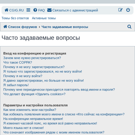
СGIG.RU
FAQ
Связаться с администрацией
Темы без ответов
Активные темы
П
Список форумов
Часто задаваемые вопросы
о
Часто задаваемые вопросы
и
с
Вход на конференцию и регистрация
к
Зачем мне нужно регистрироваться?
Что такое COPPA?
Почему я не могу зарегистрироваться?
Я только что зарегистрировался, но не могу войти!
Почему я не могу войти?
Я давно зарегистрирован, но больше не могу войти!
Я забыл пароль!
Почему мне периодически приходится повторять ввод имени и пароля?
Что делает функция «Удалить cookies»?
Параметры и настройки пользователя
Как мне изменить мои настройки?
Как избежать появления моего имени в списке «Кто сейчас на конференции»?
На конференции неправильное время!
Я изменил часовой пояс, но время всё равно неправильное!
Моего языка нет в списке!
Что означают изображения рядом с моим именем пользователя?