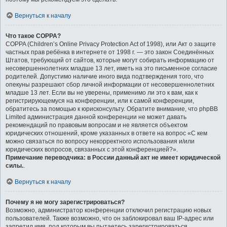
Вернуться к началу
Что такое COPPA?
COPPA (Children’s Online Privacy Protection Act of 1998), или Акт о защите
частных прав ребёнка в интернете от 1998 г. — это закон Соединённых
Штатов, требующий от сайтов, которые могут собирать информацию от
несовершеннолетних младше 13 лет, иметь на это письменное согласие
родителей. Допустимо наличие иного вида подтверждения того, что
опекуны разрешают сбор личной информации от несовершеннолетних
младше 13 лет. Если вы не уверены, применимо ли это к вам, как к
регистрирующемуся на конференции, или к самой конференции,
обратитесь за помощью к юрисконсульту. Обратите внимание, что phpBB
Limited администрация данной конференции не может давать
рекомендаций по правовым вопросам и не является объектом
юридических отношений, кроме указанных в ответе на вопрос «С кем
можно связаться по вопросу некорректного использования и/или
юридических вопросов, связанных с этой конференцией?».
Примечание переводчика: в России данный акт не имеет юридической
силы.
.
Вернуться к началу
Почему я не могу зарегистрироваться?
Возможно, администратор конференции отключил регистрацию новых
пользователей. Также возможно, что он заблокировал ваш IP-адрес или
запретил имя, под которым вы пытаетесь зарегистрироваться.