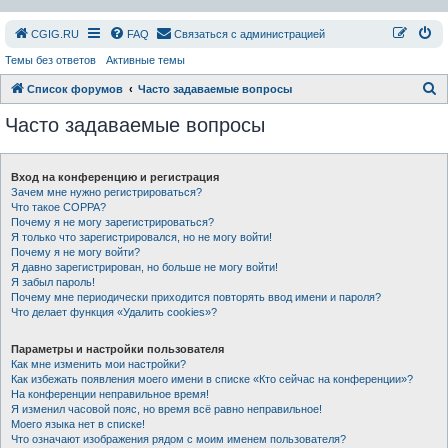
СGIG.RU
FAQ
Связаться с администрацией
Темы без ответов
Активные темы
П
Список форумов
Часто задаваемые вопросы
о
Часто задаваемые вопросы
и
с
Вход на конференцию и регистрация
к
Зачем мне нужно регистрироваться?
Что такое COPPA?
Почему я не могу зарегистрироваться?
Я только что зарегистрировался, но не могу войти!
Почему я не могу войти?
Я давно зарегистрирован, но больше не могу войти!
Я забыл пароль!
Почему мне периодически приходится повторять ввод имени и пароля?
Что делает функция «Удалить cookies»?
Параметры и настройки пользователя
Как мне изменить мои настройки?
Как избежать появления моего имени в списке «Кто сейчас на конференции»?
На конференции неправильное время!
Я изменил часовой пояс, но время всё равно неправильное!
Моего языка нет в списке!
Что означают изображения рядом с моим именем пользователя?