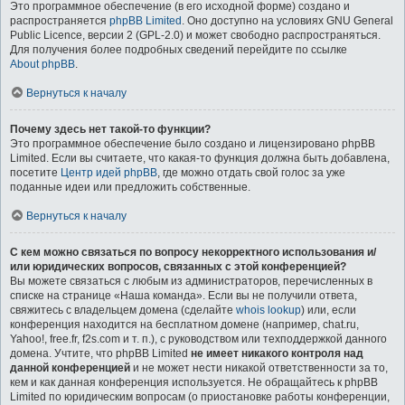
Это программное обеспечение (в его исходной форме) создано и
распространяется
phpBB Limited
. Оно доступно на условиях GNU General
Public Licence, версии 2 (GPL-2.0) и может свободно распространяться.
Для получения более подробных сведений перейдите по ссылке
About phpBB
.
Вернуться к началу
Почему здесь нет такой-то функции?
Это программное обеспечение было создано и лицензировано phpBB
Limited. Если вы считаете, что какая-то функция должна быть добавлена,
посетите
Центр идей phpBB
, где можно отдать свой голос за уже
поданные идеи или предложить собственные.
Вернуться к началу
С кем можно связаться по вопросу некорректного использования и/
или юридических вопросов, связанных с этой конференцией?
Вы можете связаться с любым из администраторов, перечисленных в
списке на странице «Наша команда». Если вы не получили ответа,
свяжитесь с владельцем домена (сделайте
whois lookup
) или, если
конференция находится на бесплатном домене (например, chat.ru,
Yahoo!, free.fr, f2s.com и т. п.), с руководством или техподдержкой данного
домена. Учтите, что phpBB Limited
не имеет никакого контроля над
данной конференцией
и не может нести никакой ответственности за то,
кем и как данная конференция используется. Не обращайтесь к phpBB
Limited по юридическим вопросам (о приостановке работы конференции,