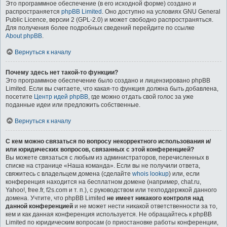
Это программное обеспечение (в его исходной форме) создано и
распространяется
phpBB Limited
. Оно доступно на условиях GNU General
Public Licence, версии 2 (GPL-2.0) и может свободно распространяться.
Для получения более подробных сведений перейдите по ссылке
About phpBB
.
Вернуться к началу
Почему здесь нет такой-то функции?
Это программное обеспечение было создано и лицензировано phpBB
Limited. Если вы считаете, что какая-то функция должна быть добавлена,
посетите
Центр идей phpBB
, где можно отдать свой голос за уже
поданные идеи или предложить собственные.
Вернуться к началу
С кем можно связаться по вопросу некорректного использования и/
или юридических вопросов, связанных с этой конференцией?
Вы можете связаться с любым из администраторов, перечисленных в
списке на странице «Наша команда». Если вы не получили ответа,
свяжитесь с владельцем домена (сделайте
whois lookup
) или, если
конференция находится на бесплатном домене (например, chat.ru,
Yahoo!, free.fr, f2s.com и т. п.), с руководством или техподдержкой данного
домена. Учтите, что phpBB Limited
не имеет никакого контроля над
данной конференцией
и не может нести никакой ответственности за то,
кем и как данная конференция используется. Не обращайтесь к phpBB
Limited по юридическим вопросам (о приостановке работы конференции,