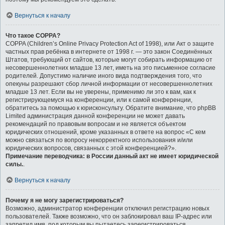
Вернуться к началу
Что такое COPPA?
COPPA (Children’s Online Privacy Protection Act of 1998), или Акт о защите
частных прав ребёнка в интернете от 1998 г. — это закон Соединённых
Штатов, требующий от сайтов, которые могут собирать информацию от
несовершеннолетних младше 13 лет, иметь на это письменное согласие
родителей. Допустимо наличие иного вида подтверждения того, что
опекуны разрешают сбор личной информации от несовершеннолетних
младше 13 лет. Если вы не уверены, применимо ли это к вам, как к
регистрирующемуся на конференции, или к самой конференции,
обратитесь за помощью к юрисконсульту. Обратите внимание, что phpBB
Limited администрация данной конференции не может давать
рекомендаций по правовым вопросам и не является объектом
юридических отношений, кроме указанных в ответе на вопрос «С кем
можно связаться по вопросу некорректного использования и/или
юридических вопросов, связанных с этой конференцией?».
Примечание переводчика: в России данный акт не имеет юридической
силы.
.
Вернуться к началу
Почему я не могу зарегистрироваться?
Возможно, администратор конференции отключил регистрацию новых
пользователей. Также возможно, что он заблокировал ваш IP-адрес или
запретил имя, под которым вы пытаетесь зарегистрироваться.