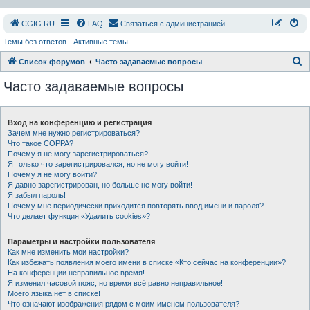
СGIG.RU
FAQ
Связаться с администрацией
Темы без ответов
Активные темы
П
Список форумов
Часто задаваемые вопросы
о
Часто задаваемые вопросы
и
с
Вход на конференцию и регистрация
к
Зачем мне нужно регистрироваться?
Что такое COPPA?
Почему я не могу зарегистрироваться?
Я только что зарегистрировался, но не могу войти!
Почему я не могу войти?
Я давно зарегистрирован, но больше не могу войти!
Я забыл пароль!
Почему мне периодически приходится повторять ввод имени и пароля?
Что делает функция «Удалить cookies»?
Параметры и настройки пользователя
Как мне изменить мои настройки?
Как избежать появления моего имени в списке «Кто сейчас на конференции»?
На конференции неправильное время!
Я изменил часовой пояс, но время всё равно неправильное!
Моего языка нет в списке!
Что означают изображения рядом с моим именем пользователя?