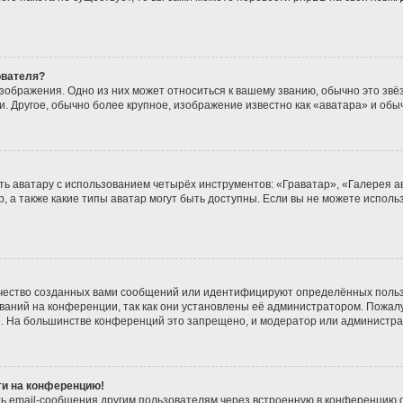
ователя?
зображения. Одно из них может относиться к вашему званию, обычно это звёзд
. Другое, обычно более крупное, изображение известно как «аватара» и обы
ь аватару с использованием четырёх инструментов: «Граватар», «Галерея а
, а также какие типы аватар могут быть доступны. Если вы не можете испол
чество созданных вами сообщений или идентифицируют определённых польз
аний на конференции, так как они установлены её администратором. Пожа
е. На большинстве конференций это запрещено, и модератор или администра
йти на конференцию!
ь email-сообщения другим пользователям через встроенную в конференцию ф