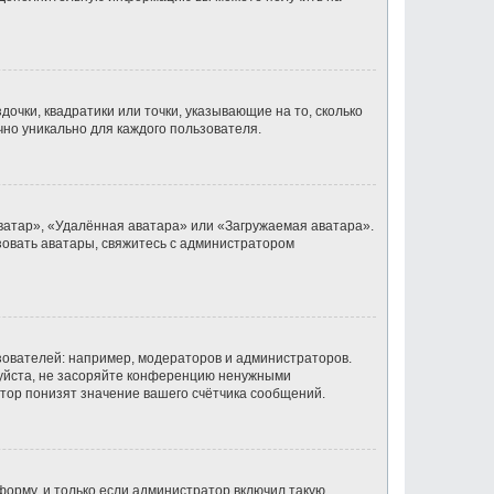
очки, квадратики или точки, указывающие на то, сколько
чно уникально для каждого пользователя.
ватар», «Удалённая аватара» или «Загружаемая аватара».
ьзовать аватары, свяжитесь с администратором
ователей: например, модераторов и администраторов.
луйста, не засоряйте конференцию ненужными
тор понизят значение вашего счётчика сообщений.
орму, и только если администратор включил такую