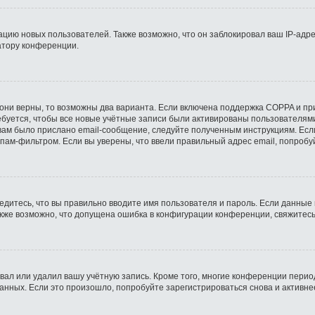
ию новых пользователей. Также возможно, что он заблокировал ваш IP-адре
атору конференции.
они верны, то возможны два варианта. Если включена поддержка COPPA и при 
буется, чтобы все новые учётные записи были активированы пользователями
ам было прислано email-сообщение, следуйте полученным инструкциям. Если
пам-фильтром. Если вы уверены, что ввели правильный адрес email, попробу
едитесь, что вы правильно вводите имя пользователя и пароль. Если данные
Также возможно, что допущена ошибка в конфигурации конференции, свяжитес
вал или удалил вашу учётную запись. Кроме того, многие конференции пери
ных. Если это произошло, попробуйте зарегистрироваться снова и активнее 