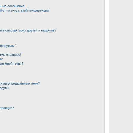
чные сообщения!
 от кого-то с этой конференции!
й в списках моих друзей и недругов?
и форумам?
стую страницу!
и?
ные мной темы?
ся на определённую тему?
форум?
ференции?