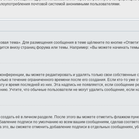
ь злоупотребления почтовой системой анонимными пользователями.
овая тема». Для размещения сообщения в теме щёлкните по кнопке «Ответит
ится внизу страниц форума или темы. Например: «Вы можете начинать темы»
конференции, вы можете редактировать и удалять только свои собственные 
лько в течение ограниченного времени после его создания. Если кто-то уже 
дату и время последней из них. Эта надпись не появляется, если сообщение 
ию. Учтите, что обычные пользователи не могут удалить сообщение, если на 
создать её в личном разделе. После этого вы можете отметить флажком пун
обавление подписи по умолчанию ко всем вашим сообщениям, сделав соотве
а это, вы сможете отменить добавление подписи в отдельных сообщениях, у