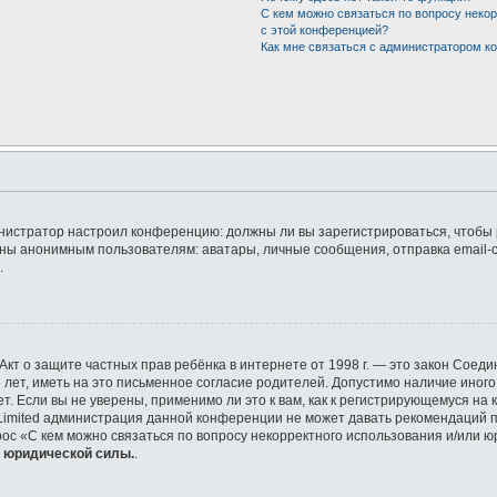
С кем можно связаться по вопросу неко
с этой конференцией?
Как мне связаться с администратором 
дминистратор настроил конференцию: должны ли вы зарегистрироваться, чтобы
ы анонимным пользователям: аватары, личные сообщения, отправка email-сооб
.
 или Акт о защите частных прав ребёнка в интернете от 1998 г. — это закон Со
ет, иметь на это письменное согласие родителей. Допустимо наличие иного
 Если вы не уверены, применимо ли это к вам, как к регистрирующемуся на 
 Limited администрация данной конференции не может давать рекомендаций 
рос «С кем можно связаться по вопросу некорректного использования и/или ю
т юридической силы.
.