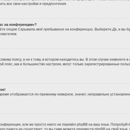
ить все свои настройки и предпочтения.
час на конференции»?
дёте опцию
Скрывать моё пребывание на конференции
. Выберите
Да
, и вы 
зователем.
вому поясу, а не к тому, в котором находитесь вы. В этом случае измените в 
совой пояс, как и большинство настроек, могут только зарегистрированные пол
ое!
о время отображается по-прежнему неверное, значит, неправильно установле
онференции, или же просто никто не перевёл phpBB на ваш язык. Попробуйт
ового пакета не существует, то вы сами можете перевести phpBB на свой язы