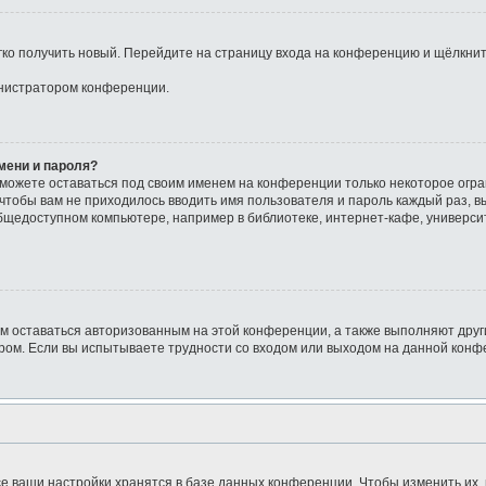
егко получить новый. Перейдите на страницу входа на конференцию и щёлкни
инистратором конференции.
мени и пароля?
сможете оставаться под своим именем на конференции только некоторое огра
о чтобы вам не приходилось вводить имя пользователя и пароль каждый раз, 
щедоступном компьютере, например в библиотеке, интернет-кафе, университе
ам оставаться авторизованным на этой конференции, а также выполняют друг
ом. Если вы испытываете трудности со входом или выходом на данной конфе
е ваши настройки хранятся в базе данных конференции. Чтобы изменить их,