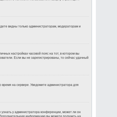
будете видны только администраторам, модераторам и
личных настройках часовой пояс на тот, в котором вы
ьзователи. Если вы не зарегистрированы, то сейчас удачный
но время на сервере. Уведомите администратора для
е узнать у администратора конференции, может ли он
к. Дополнительную информацию вы можете получить на