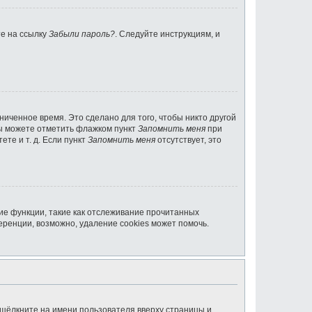
те на ссылку
Забыли пароль?
. Следуйте инструкциям, и
ниченное время. Это сделано для того, чтобы никто другой
вы можете отметить флажком пункт
Запомнить меня
при
те и т. д. Если пункт
Запомнить меня
отсутствует, это
ие функции, такие как отслеживание прочитанных
ренции, возможно, удаление cookies может помочь.
 щёлкните на имени пользователя вверху страницы и