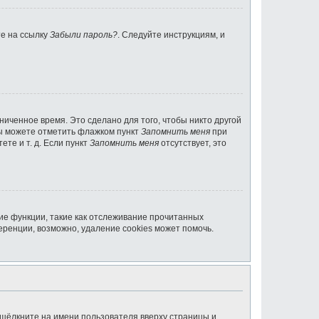
те на ссылку
Забыли пароль?
. Следуйте инструкциям, и
ниченное время. Это сделано для того, чтобы никто другой
вы можете отметить флажком пункт
Запомнить меня
при
те и т. д. Если пункт
Запомнить меня
отсутствует, это
ие функции, такие как отслеживание прочитанных
ренции, возможно, удаление cookies может помочь.
 щёлкните на имени пользователя вверху страницы и