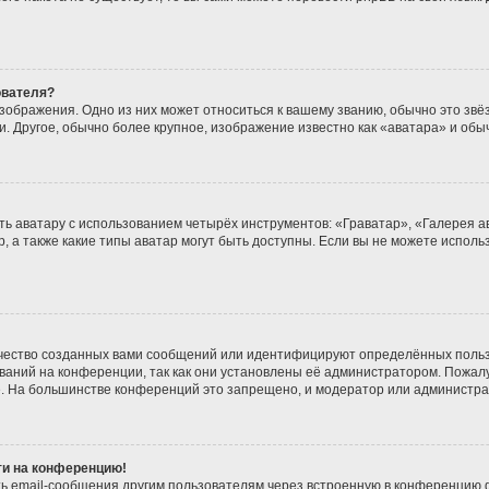
ователя?
зображения. Одно из них может относиться к вашему званию, обычно это звёзд
. Другое, обычно более крупное, изображение известно как «аватара» и обы
ь аватару с использованием четырёх инструментов: «Граватар», «Галерея а
, а также какие типы аватар могут быть доступны. Если вы не можете испол
чество созданных вами сообщений или идентифицируют определённых польз
аний на конференции, так как они установлены её администратором. Пожа
е. На большинстве конференций это запрещено, и модератор или администра
йти на конференцию!
ь email-сообщения другим пользователям через встроенную в конференцию ф