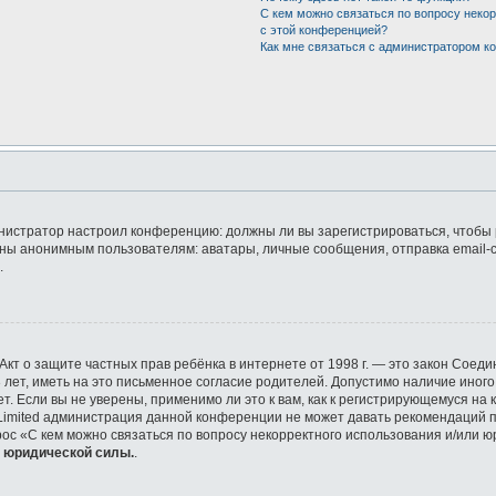
С кем можно связаться по вопросу неко
с этой конференцией?
Как мне связаться с администратором 
дминистратор настроил конференцию: должны ли вы зарегистрироваться, чтобы
ы анонимным пользователям: аватары, личные сообщения, отправка email-сооб
.
 или Акт о защите частных прав ребёнка в интернете от 1998 г. — это закон Со
ет, иметь на это письменное согласие родителей. Допустимо наличие иного
 Если вы не уверены, применимо ли это к вам, как к регистрирующемуся на 
 Limited администрация данной конференции не может давать рекомендаций 
рос «С кем можно связаться по вопросу некорректного использования и/или ю
т юридической силы.
.