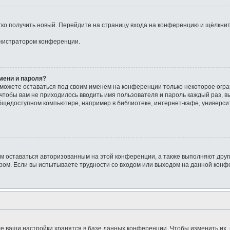
егко получить новый. Перейдите на страницу входа на конференцию и щёлкни
инистратором конференции.
мени и пароля?
сможете оставаться под своим именем на конференции только некоторое огра
о чтобы вам не приходилось вводить имя пользователя и пароль каждый раз, 
щедоступном компьютере, например в библиотеке, интернет-кафе, университе
ам оставаться авторизованным на этой конференции, а также выполняют друг
ом. Если вы испытываете трудности со входом или выходом на данной конфе
е ваши настройки хранятся в базе данных конференции. Чтобы изменить их,