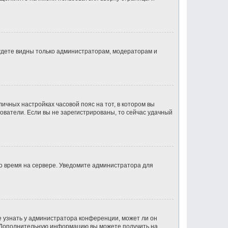
будете видны только администраторам, модераторам и
личных настройках часовой пояс на тот, в котором вы
ьзователи. Если вы не зарегистрированы, то сейчас удачный
но время на сервере. Уведомите администратора для
е узнать у администратора конференции, может ли он
к. Дополнительную информацию вы можете получить на