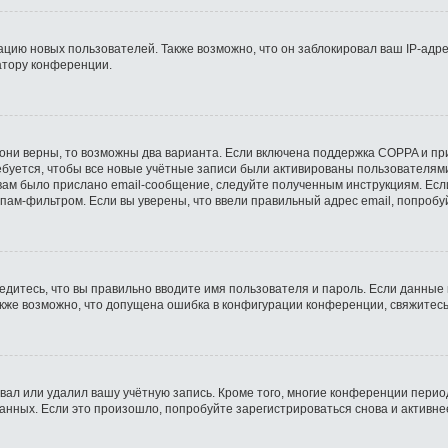
ию новых пользователей. Также возможно, что он заблокировал ваш IP-адре
атору конференции.
они верны, то возможны два варианта. Если включена поддержка COPPA и при 
буется, чтобы все новые учётные записи были активированы пользователями
ам было прислано email-сообщение, следуйте полученным инструкциям. Если
пам-фильтром. Если вы уверены, что ввели правильный адрес email, попробу
едитесь, что вы правильно вводите имя пользователя и пароль. Если данные
Также возможно, что допущена ошибка в конфигурации конференции, свяжитес
вал или удалил вашу учётную запись. Кроме того, многие конференции пери
ных. Если это произошло, попробуйте зарегистрироваться снова и активнее 