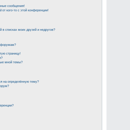
чные сообщения!
 от кого-то с этой конференции!
й в списках моих друзей и недругов?
и форумам?
стую страницу!
и?
ные мной темы?
ся на определённую тему?
форум?
ференции?