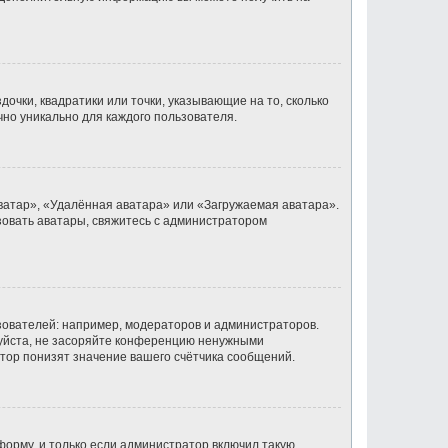
очки, квадратики или точки, указывающие на то, сколько
чно уникально для каждого пользователя.
ватар», «Удалённая аватара» или «Загружаемая аватара».
ьзовать аватары, свяжитесь с администратором
ователей: например, модераторов и администраторов.
луйста, не засоряйте конференцию ненужными
тор понизят значение вашего счётчика сообщений.
орму, и только если администратор включил такую