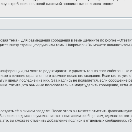
ь злоупотребления почтовой системой анонимными пользователями.
овая тема». Для размещения сообщения в теме щёлкните по кнопке «Ответит
ится внизу страниц форума или темы. Например: «Вы можете начинать темы»
конференции, вы можете редактировать и удалять только свои собственные 
лько в течение ограниченного времени после его создания. Если кто-то уже 
дату и время последней из них. Эта надпись не появляется, если сообщение 
ию. Учтите, что обычные пользователи не могут удалить сообщение, если на 
создать её в личном разделе. После этого вы можете отметить флажком пун
обавление подписи по умолчанию ко всем вашим сообщениям, сделав соотве
а это, вы сможете отменить добавление подписи в отдельных сообщениях, у