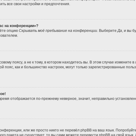
ить все свои настройки и предпочтения.
час на конференции»?
дёте опцию
Скрывать моё пребывание на конференции
. Выберите
Да
, и вы 
зователем.
вому поясу, а не к тому, в котором находитесь вы. В этом случае измените в 
совой пояс, как и большинство настроек, могут только зарегистрированные пол
ое!
о время отображается по-прежнему неверное, значит, неправильно установле
онференции, или же просто никто не перевёл phpBB на ваш язык. Попробуйт
ового пакета не существует, то вы сами можете перевести phpBB на свой язы