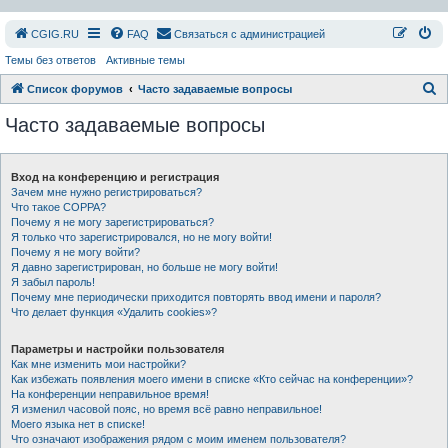
СGIG.RU
FAQ
Связаться с администрацией
Темы без ответов
Активные темы
П
Список форумов
Часто задаваемые вопросы
о
Часто задаваемые вопросы
и
с
Вход на конференцию и регистрация
к
Зачем мне нужно регистрироваться?
Что такое COPPA?
Почему я не могу зарегистрироваться?
Я только что зарегистрировался, но не могу войти!
Почему я не могу войти?
Я давно зарегистрирован, но больше не могу войти!
Я забыл пароль!
Почему мне периодически приходится повторять ввод имени и пароля?
Что делает функция «Удалить cookies»?
Параметры и настройки пользователя
Как мне изменить мои настройки?
Как избежать появления моего имени в списке «Кто сейчас на конференции»?
На конференции неправильное время!
Я изменил часовой пояс, но время всё равно неправильное!
Моего языка нет в списке!
Что означают изображения рядом с моим именем пользователя?