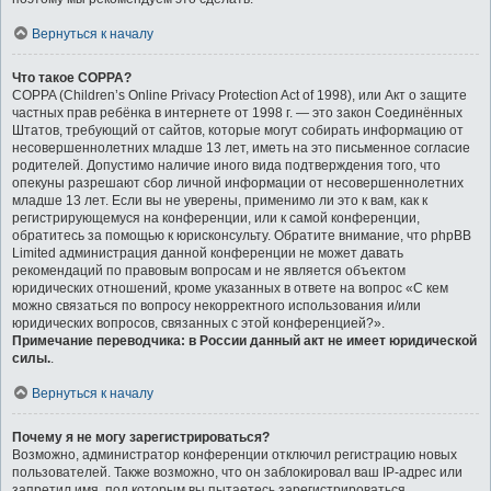
Вернуться к началу
Что такое COPPA?
COPPA (Children’s Online Privacy Protection Act of 1998), или Акт о защите
частных прав ребёнка в интернете от 1998 г. — это закон Соединённых
Штатов, требующий от сайтов, которые могут собирать информацию от
несовершеннолетних младше 13 лет, иметь на это письменное согласие
родителей. Допустимо наличие иного вида подтверждения того, что
опекуны разрешают сбор личной информации от несовершеннолетних
младше 13 лет. Если вы не уверены, применимо ли это к вам, как к
регистрирующемуся на конференции, или к самой конференции,
обратитесь за помощью к юрисконсульту. Обратите внимание, что phpBB
Limited администрация данной конференции не может давать
рекомендаций по правовым вопросам и не является объектом
юридических отношений, кроме указанных в ответе на вопрос «С кем
можно связаться по вопросу некорректного использования и/или
юридических вопросов, связанных с этой конференцией?».
Примечание переводчика: в России данный акт не имеет юридической
силы.
.
Вернуться к началу
Почему я не могу зарегистрироваться?
Возможно, администратор конференции отключил регистрацию новых
пользователей. Также возможно, что он заблокировал ваш IP-адрес или
запретил имя, под которым вы пытаетесь зарегистрироваться.