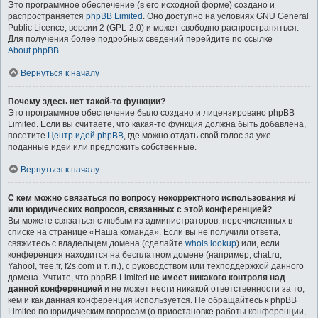
Это программное обеспечение (в его исходной форме) создано и
распространяется
phpBB Limited
. Оно доступно на условиях GNU General
Public Licence, версии 2 (GPL-2.0) и может свободно распространяться.
Для получения более подробных сведений перейдите по ссылке
About phpBB
.
Вернуться к началу
Почему здесь нет такой-то функции?
Это программное обеспечение было создано и лицензировано phpBB
Limited. Если вы считаете, что какая-то функция должна быть добавлена,
посетите
Центр идей phpBB
, где можно отдать свой голос за уже
поданные идеи или предложить собственные.
Вернуться к началу
С кем можно связаться по вопросу некорректного использования и/
или юридических вопросов, связанных с этой конференцией?
Вы можете связаться с любым из администраторов, перечисленных в
списке на странице «Наша команда». Если вы не получили ответа,
свяжитесь с владельцем домена (сделайте
whois lookup
) или, если
конференция находится на бесплатном домене (например, chat.ru,
Yahoo!, free.fr, f2s.com и т. п.), с руководством или техподдержкой данного
домена. Учтите, что phpBB Limited
не имеет никакого контроля над
данной конференцией
и не может нести никакой ответственности за то,
кем и как данная конференция используется. Не обращайтесь к phpBB
Limited по юридическим вопросам (о приостановке работы конференции,