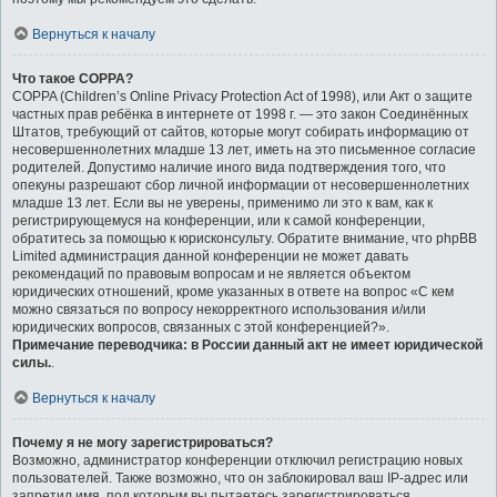
Вернуться к началу
Что такое COPPA?
COPPA (Children’s Online Privacy Protection Act of 1998), или Акт о защите
частных прав ребёнка в интернете от 1998 г. — это закон Соединённых
Штатов, требующий от сайтов, которые могут собирать информацию от
несовершеннолетних младше 13 лет, иметь на это письменное согласие
родителей. Допустимо наличие иного вида подтверждения того, что
опекуны разрешают сбор личной информации от несовершеннолетних
младше 13 лет. Если вы не уверены, применимо ли это к вам, как к
регистрирующемуся на конференции, или к самой конференции,
обратитесь за помощью к юрисконсульту. Обратите внимание, что phpBB
Limited администрация данной конференции не может давать
рекомендаций по правовым вопросам и не является объектом
юридических отношений, кроме указанных в ответе на вопрос «С кем
можно связаться по вопросу некорректного использования и/или
юридических вопросов, связанных с этой конференцией?».
Примечание переводчика: в России данный акт не имеет юридической
силы.
.
Вернуться к началу
Почему я не могу зарегистрироваться?
Возможно, администратор конференции отключил регистрацию новых
пользователей. Также возможно, что он заблокировал ваш IP-адрес или
запретил имя, под которым вы пытаетесь зарегистрироваться.