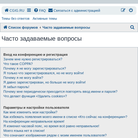
СGIG.RU
FAQ
Связаться с администрацией
Темы без ответов
Активные темы
П
Список форумов
Часто задаваемые вопросы
о
Часто задаваемые вопросы
и
с
Вход на конференцию и регистрация
к
Зачем мне нужно регистрироваться?
Что такое COPPA?
Почему я не могу зарегистрироваться?
Я только что зарегистрировался, но не могу войти!
Почему я не могу войти?
Я давно зарегистрирован, но больше не могу войти!
Я забыл пароль!
Почему мне периодически приходится повторять ввод имени и пароля?
Что делает функция «Удалить cookies»?
Параметры и настройки пользователя
Как мне изменить мои настройки?
Как избежать появления моего имени в списке «Кто сейчас на конференции»?
На конференции неправильное время!
Я изменил часовой пояс, но время всё равно неправильное!
Моего языка нет в списке!
Что означают изображения рядом с моим именем пользователя?