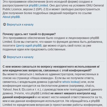
Это программное обеспечение (в его исходной форме) создано и
распространяется
phpBB Limited
. Оно доступно на условиях GNU General
Public Licence, версии 2 (GPL-2.0) и может свободно распространяться.
Для получения более подробных сведений перейдите по ссылке
About phpBB
.
Вернуться к началу
Почему здесь нет такой-то функции?
Это программное обеспечение было создано и лицензировано phpBB
Limited. Если вы считаете, что какая-то функция должна быть добавлена,
посетите
Центр идей phpBB
, где можно отдать свой голос за уже
поданные идеи или предложить собственные.
Вернуться к началу
С кем можно связаться по вопросу некорректного использования и/
или юридических вопросов, связанных с этой конференцией?
Вы можете связаться с любым из администраторов, перечисленных в
списке на странице «Наша команда». Если вы не получили ответа,
свяжитесь с владельцем домена (сделайте
whois lookup
) или, если
конференция находится на бесплатном домене (например, chat.ru,
Yahoo!, free.fr, f2s.com и т. п.), с руководством или техподдержкой данного
домена. Учтите, что phpBB Limited
не имеет никакого контроля над
данной конференцией
и не может нести никакой ответственности за то,
кем и как данная конференция используется. Не обращайтесь к phpBB
Limited по юридическим вопросам (о приостановке работы конференции,