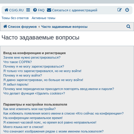
СGIG.RU
FAQ
Связаться с администрацией
Темы без ответов
Активные темы
П
Список форумов
Часто задаваемые вопросы
о
Часто задаваемые вопросы
и
с
Вход на конференцию и регистрация
к
Зачем мне нужно регистрироваться?
Что такое COPPA?
Почему я не могу зарегистрироваться?
Я только что зарегистрировался, но не могу войти!
Почему я не могу войти?
Я давно зарегистрирован, но больше не могу войти!
Я забыл пароль!
Почему мне периодически приходится повторять ввод имени и пароля?
Что делает функция «Удалить cookies»?
Параметры и настройки пользователя
Как мне изменить мои настройки?
Как избежать появления моего имени в списке «Кто сейчас на конференции»?
На конференции неправильное время!
Я изменил часовой пояс, но время всё равно неправильное!
Моего языка нет в списке!
Что означают изображения рядом с моим именем пользователя?