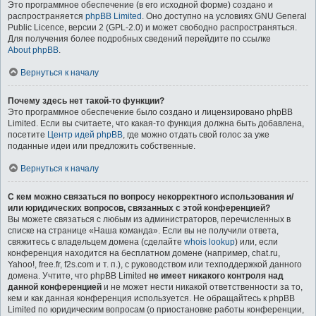
Это программное обеспечение (в его исходной форме) создано и
распространяется
phpBB Limited
. Оно доступно на условиях GNU General
Public Licence, версии 2 (GPL-2.0) и может свободно распространяться.
Для получения более подробных сведений перейдите по ссылке
About phpBB
.
Вернуться к началу
Почему здесь нет такой-то функции?
Это программное обеспечение было создано и лицензировано phpBB
Limited. Если вы считаете, что какая-то функция должна быть добавлена,
посетите
Центр идей phpBB
, где можно отдать свой голос за уже
поданные идеи или предложить собственные.
Вернуться к началу
С кем можно связаться по вопросу некорректного использования и/
или юридических вопросов, связанных с этой конференцией?
Вы можете связаться с любым из администраторов, перечисленных в
списке на странице «Наша команда». Если вы не получили ответа,
свяжитесь с владельцем домена (сделайте
whois lookup
) или, если
конференция находится на бесплатном домене (например, chat.ru,
Yahoo!, free.fr, f2s.com и т. п.), с руководством или техподдержкой данного
домена. Учтите, что phpBB Limited
не имеет никакого контроля над
данной конференцией
и не может нести никакой ответственности за то,
кем и как данная конференция используется. Не обращайтесь к phpBB
Limited по юридическим вопросам (о приостановке работы конференции,