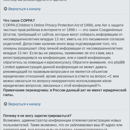
Вернуться к началу
Что такое COPPA?
COPPA (Children’s Online Privacy Protection Act of 1998), или Акт о защите
частных прав ребёнка в интернете от 1998 г. — это закон Соединённых
Штатов, требующий от сайтов, которые могут собирать информацию от
несовершеннолетних младше 13 лет, иметь на это письменное согласие
родителей. Допустимо наличие иного вида подтверждения того, что
опекуны разрешают сбор личной информации от несовершеннолетних
младше 13 лет. Если вы не уверены, применимо ли это к вам, как к
регистрирующемуся на конференции, или к самой конференции,
обратитесь за помощью к юрисконсульту. Обратите внимание, что phpBB
Limited администрация данной конференции не может давать
рекомендаций по правовым вопросам и не является объектом
юридических отношений, кроме указанных в ответе на вопрос «С кем
можно связаться по вопросу некорректного использования и/или
юридических вопросов, связанных с этой конференцией?».
Примечание переводчика: в России данный акт не имеет юридической
силы.
.
Вернуться к началу
Почему я не могу зарегистрироваться?
Возможно, администратор конференции отключил регистрацию новых
пользователей. Также возможно, что он заблокировал ваш IP-адрес или
запретил имя, под которым вы пытаетесь зарегистрироваться.