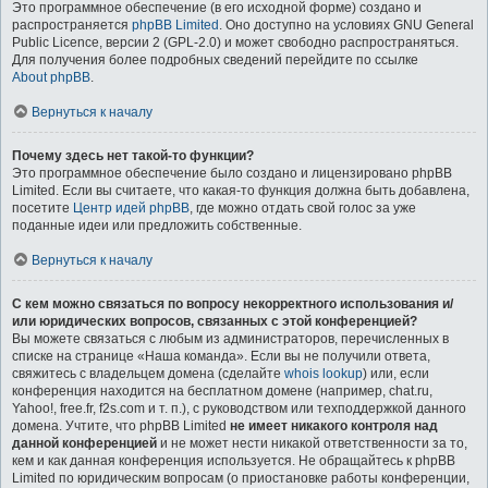
Это программное обеспечение (в его исходной форме) создано и
распространяется
phpBB Limited
. Оно доступно на условиях GNU General
Public Licence, версии 2 (GPL-2.0) и может свободно распространяться.
Для получения более подробных сведений перейдите по ссылке
About phpBB
.
Вернуться к началу
Почему здесь нет такой-то функции?
Это программное обеспечение было создано и лицензировано phpBB
Limited. Если вы считаете, что какая-то функция должна быть добавлена,
посетите
Центр идей phpBB
, где можно отдать свой голос за уже
поданные идеи или предложить собственные.
Вернуться к началу
С кем можно связаться по вопросу некорректного использования и/
или юридических вопросов, связанных с этой конференцией?
Вы можете связаться с любым из администраторов, перечисленных в
списке на странице «Наша команда». Если вы не получили ответа,
свяжитесь с владельцем домена (сделайте
whois lookup
) или, если
конференция находится на бесплатном домене (например, chat.ru,
Yahoo!, free.fr, f2s.com и т. п.), с руководством или техподдержкой данного
домена. Учтите, что phpBB Limited
не имеет никакого контроля над
данной конференцией
и не может нести никакой ответственности за то,
кем и как данная конференция используется. Не обращайтесь к phpBB
Limited по юридическим вопросам (о приостановке работы конференции,