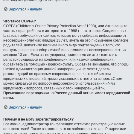
Вернуться к началу
Что такое COPPA?
COPPA (Children’s Online Privacy Protection Act of 1998), или Акт о защите
частных прав ребёнка в интернете от 1998 г. — это закон Соединённых
Штатов, требующий от сайтов, которые могут собирать информацию от
несовершеннолетних младше 13 лет, иметь на это письменное согласие
родителей. Допустимо наличие иного вида подтверждения того, что
опекуны разрешают сбор личной информации от несовершеннолетних
младше 13 лет. Если вы не уверены, применимо ли это к вам, как к
регистрирующемуся на конференции, или к самой конференции,
обратитесь за помощью к юрисконсульту. Обратите внимание, что phpBB
Limited администрация данной конференции не может давать
рекомендаций по правовым вопросам и не является объектом
юридических отношений, кроме указанных в ответе на вопрос «С кем
можно связаться по вопросу некорректного использования и/или
юридических вопросов, связанных с этой конференцией?».
Примечание переводчика: в России данный акт не имеет юридической
силы.
.
Вернуться к началу
Почему я не могу зарегистрироваться?
Возможно, администратор конференции отключил регистрацию новых
пользователей. Также возможно, что он заблокировал ваш IP-адрес или
запретил имя, под которым вы пытаетесь зарегистрироваться.