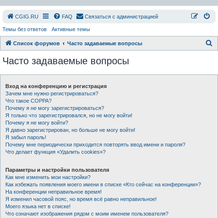
СGIG.RU
FAQ
Связаться с администрацией
Темы без ответов
Активные темы
П
Список форумов
Часто задаваемые вопросы
о
Часто задаваемые вопросы
и
с
Вход на конференцию и регистрация
к
Зачем мне нужно регистрироваться?
Что такое COPPA?
Почему я не могу зарегистрироваться?
Я только что зарегистрировался, но не могу войти!
Почему я не могу войти?
Я давно зарегистрирован, но больше не могу войти!
Я забыл пароль!
Почему мне периодически приходится повторять ввод имени и пароля?
Что делает функция «Удалить cookies»?
Параметры и настройки пользователя
Как мне изменить мои настройки?
Как избежать появления моего имени в списке «Кто сейчас на конференции»?
На конференции неправильное время!
Я изменил часовой пояс, но время всё равно неправильное!
Моего языка нет в списке!
Что означают изображения рядом с моим именем пользователя?