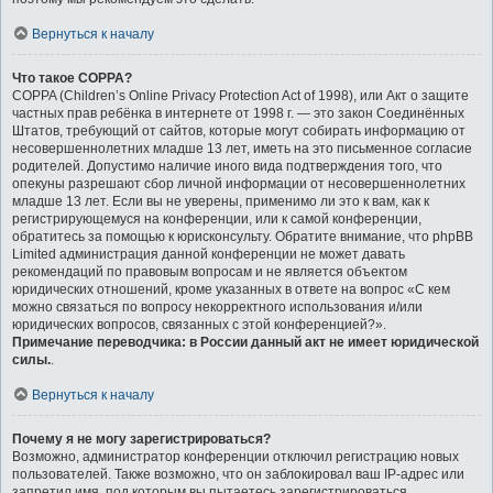
Вернуться к началу
Что такое COPPA?
COPPA (Children’s Online Privacy Protection Act of 1998), или Акт о защите
частных прав ребёнка в интернете от 1998 г. — это закон Соединённых
Штатов, требующий от сайтов, которые могут собирать информацию от
несовершеннолетних младше 13 лет, иметь на это письменное согласие
родителей. Допустимо наличие иного вида подтверждения того, что
опекуны разрешают сбор личной информации от несовершеннолетних
младше 13 лет. Если вы не уверены, применимо ли это к вам, как к
регистрирующемуся на конференции, или к самой конференции,
обратитесь за помощью к юрисконсульту. Обратите внимание, что phpBB
Limited администрация данной конференции не может давать
рекомендаций по правовым вопросам и не является объектом
юридических отношений, кроме указанных в ответе на вопрос «С кем
можно связаться по вопросу некорректного использования и/или
юридических вопросов, связанных с этой конференцией?».
Примечание переводчика: в России данный акт не имеет юридической
силы.
.
Вернуться к началу
Почему я не могу зарегистрироваться?
Возможно, администратор конференции отключил регистрацию новых
пользователей. Также возможно, что он заблокировал ваш IP-адрес или
запретил имя, под которым вы пытаетесь зарегистрироваться.