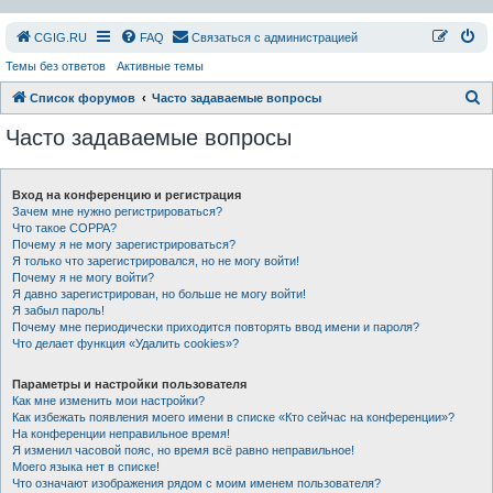
СGIG.RU
FAQ
Связаться с администрацией
Темы без ответов
Активные темы
П
Список форумов
Часто задаваемые вопросы
о
Часто задаваемые вопросы
и
с
Вход на конференцию и регистрация
к
Зачем мне нужно регистрироваться?
Что такое COPPA?
Почему я не могу зарегистрироваться?
Я только что зарегистрировался, но не могу войти!
Почему я не могу войти?
Я давно зарегистрирован, но больше не могу войти!
Я забыл пароль!
Почему мне периодически приходится повторять ввод имени и пароля?
Что делает функция «Удалить cookies»?
Параметры и настройки пользователя
Как мне изменить мои настройки?
Как избежать появления моего имени в списке «Кто сейчас на конференции»?
На конференции неправильное время!
Я изменил часовой пояс, но время всё равно неправильное!
Моего языка нет в списке!
Что означают изображения рядом с моим именем пользователя?