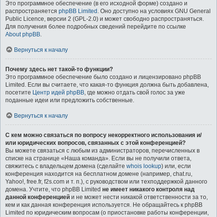
Это программное обеспечение (в его исходной форме) создано и
распространяется
phpBB Limited
. Оно доступно на условиях GNU General
Public Licence, версии 2 (GPL-2.0) и может свободно распространяться.
Для получения более подробных сведений перейдите по ссылке
About phpBB
.
Вернуться к началу
Почему здесь нет такой-то функции?
Это программное обеспечение было создано и лицензировано phpBB
Limited. Если вы считаете, что какая-то функция должна быть добавлена,
посетите
Центр идей phpBB
, где можно отдать свой голос за уже
поданные идеи или предложить собственные.
Вернуться к началу
С кем можно связаться по вопросу некорректного использования и/
или юридических вопросов, связанных с этой конференцией?
Вы можете связаться с любым из администраторов, перечисленных в
списке на странице «Наша команда». Если вы не получили ответа,
свяжитесь с владельцем домена (сделайте
whois lookup
) или, если
конференция находится на бесплатном домене (например, chat.ru,
Yahoo!, free.fr, f2s.com и т. п.), с руководством или техподдержкой данного
домена. Учтите, что phpBB Limited
не имеет никакого контроля над
данной конференцией
и не может нести никакой ответственности за то,
кем и как данная конференция используется. Не обращайтесь к phpBB
Limited по юридическим вопросам (о приостановке работы конференции,