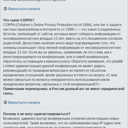
Вернуться к началу
Что такое COPPA?
COPPA (Children’s Online Privacy Protection Act of 1998), или Акт о защите
частных прав ребёнка в интернете от 1998 г. — это закон Соединённых
Штатов, требующий от сайтов, которые могут собирать информацию от
несовершеннолетних младше 13 лет, иметь на это письменное согласие
родителей. Допустимо наличие иного вида подтверждения того, что
опекуны разрешают сбор личной информации от несовершеннолетних
младше 13 лет. Если вы не уверены, применимо ли это к вам, как к
регистрирующемуся на конференции, или к самой конференции,
обратитесь за помощью к юрисконсульту. Обратите внимание, что phpBB
Limited администрация данной конференции не может давать
рекомендаций по правовым вопросам и не является объектом
юридических отношений, кроме указанных в ответе на вопрос «С кем
можно связаться по вопросу некорректного использования и/или
юридических вопросов, связанных с этой конференцией?».
Примечание переводчика: в России данный акт не имеет юридической
силы.
.
Вернуться к началу
Почему я не могу зарегистрироваться?
Возможно, администратор конференции отключил регистрацию новых
пользователей. Также возможно, что он заблокировал ваш IP-адрес или
запретил имя, под которым вы пытаетесь зарегистрироваться.