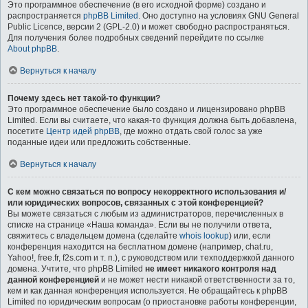
Это программное обеспечение (в его исходной форме) создано и
распространяется
phpBB Limited
. Оно доступно на условиях GNU General
Public Licence, версии 2 (GPL-2.0) и может свободно распространяться.
Для получения более подробных сведений перейдите по ссылке
About phpBB
.
Вернуться к началу
Почему здесь нет такой-то функции?
Это программное обеспечение было создано и лицензировано phpBB
Limited. Если вы считаете, что какая-то функция должна быть добавлена,
посетите
Центр идей phpBB
, где можно отдать свой голос за уже
поданные идеи или предложить собственные.
Вернуться к началу
С кем можно связаться по вопросу некорректного использования и/
или юридических вопросов, связанных с этой конференцией?
Вы можете связаться с любым из администраторов, перечисленных в
списке на странице «Наша команда». Если вы не получили ответа,
свяжитесь с владельцем домена (сделайте
whois lookup
) или, если
конференция находится на бесплатном домене (например, chat.ru,
Yahoo!, free.fr, f2s.com и т. п.), с руководством или техподдержкой данного
домена. Учтите, что phpBB Limited
не имеет никакого контроля над
данной конференцией
и не может нести никакой ответственности за то,
кем и как данная конференция используется. Не обращайтесь к phpBB
Limited по юридическим вопросам (о приостановке работы конференции,