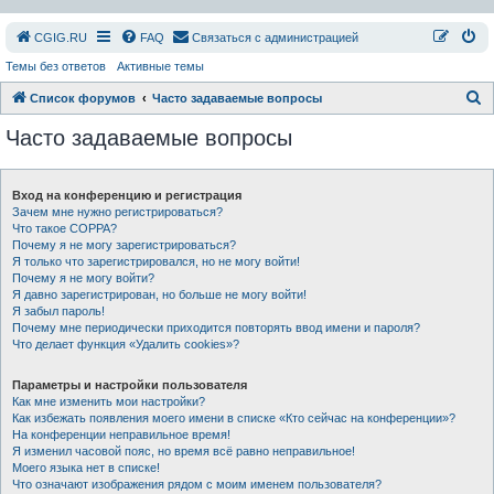
СGIG.RU
FAQ
Связаться с администрацией
Темы без ответов
Активные темы
П
Список форумов
Часто задаваемые вопросы
о
Часто задаваемые вопросы
и
с
Вход на конференцию и регистрация
к
Зачем мне нужно регистрироваться?
Что такое COPPA?
Почему я не могу зарегистрироваться?
Я только что зарегистрировался, но не могу войти!
Почему я не могу войти?
Я давно зарегистрирован, но больше не могу войти!
Я забыл пароль!
Почему мне периодически приходится повторять ввод имени и пароля?
Что делает функция «Удалить cookies»?
Параметры и настройки пользователя
Как мне изменить мои настройки?
Как избежать появления моего имени в списке «Кто сейчас на конференции»?
На конференции неправильное время!
Я изменил часовой пояс, но время всё равно неправильное!
Моего языка нет в списке!
Что означают изображения рядом с моим именем пользователя?