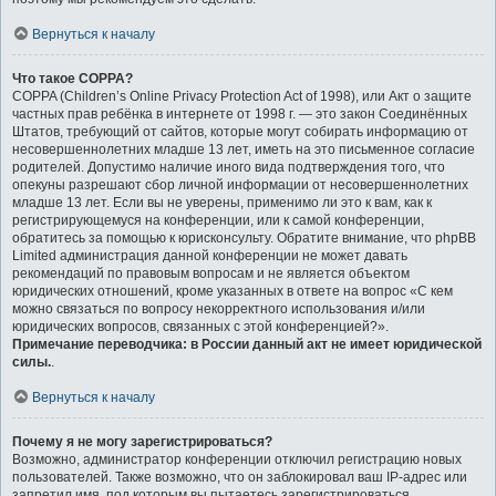
Вернуться к началу
Что такое COPPA?
COPPA (Children’s Online Privacy Protection Act of 1998), или Акт о защите
частных прав ребёнка в интернете от 1998 г. — это закон Соединённых
Штатов, требующий от сайтов, которые могут собирать информацию от
несовершеннолетних младше 13 лет, иметь на это письменное согласие
родителей. Допустимо наличие иного вида подтверждения того, что
опекуны разрешают сбор личной информации от несовершеннолетних
младше 13 лет. Если вы не уверены, применимо ли это к вам, как к
регистрирующемуся на конференции, или к самой конференции,
обратитесь за помощью к юрисконсульту. Обратите внимание, что phpBB
Limited администрация данной конференции не может давать
рекомендаций по правовым вопросам и не является объектом
юридических отношений, кроме указанных в ответе на вопрос «С кем
можно связаться по вопросу некорректного использования и/или
юридических вопросов, связанных с этой конференцией?».
Примечание переводчика: в России данный акт не имеет юридической
силы.
.
Вернуться к началу
Почему я не могу зарегистрироваться?
Возможно, администратор конференции отключил регистрацию новых
пользователей. Также возможно, что он заблокировал ваш IP-адрес или
запретил имя, под которым вы пытаетесь зарегистрироваться.