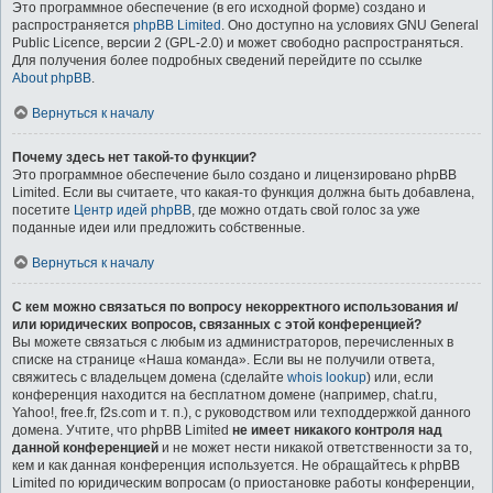
Это программное обеспечение (в его исходной форме) создано и
распространяется
phpBB Limited
. Оно доступно на условиях GNU General
Public Licence, версии 2 (GPL-2.0) и может свободно распространяться.
Для получения более подробных сведений перейдите по ссылке
About phpBB
.
Вернуться к началу
Почему здесь нет такой-то функции?
Это программное обеспечение было создано и лицензировано phpBB
Limited. Если вы считаете, что какая-то функция должна быть добавлена,
посетите
Центр идей phpBB
, где можно отдать свой голос за уже
поданные идеи или предложить собственные.
Вернуться к началу
С кем можно связаться по вопросу некорректного использования и/
или юридических вопросов, связанных с этой конференцией?
Вы можете связаться с любым из администраторов, перечисленных в
списке на странице «Наша команда». Если вы не получили ответа,
свяжитесь с владельцем домена (сделайте
whois lookup
) или, если
конференция находится на бесплатном домене (например, chat.ru,
Yahoo!, free.fr, f2s.com и т. п.), с руководством или техподдержкой данного
домена. Учтите, что phpBB Limited
не имеет никакого контроля над
данной конференцией
и не может нести никакой ответственности за то,
кем и как данная конференция используется. Не обращайтесь к phpBB
Limited по юридическим вопросам (о приостановке работы конференции,