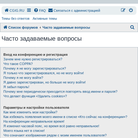
СGIG.RU
FAQ
Связаться с администрацией
Темы без ответов
Активные темы
П
Список форумов
Часто задаваемые вопросы
о
Часто задаваемые вопросы
и
с
Вход на конференцию и регистрация
к
Зачем мне нужно регистрироваться?
Что такое COPPA?
Почему я не могу зарегистрироваться?
Я только что зарегистрировался, но не могу войти!
Почему я не могу войти?
Я давно зарегистрирован, но больше не могу войти!
Я забыл пароль!
Почему мне периодически приходится повторять ввод имени и пароля?
Что делает функция «Удалить cookies»?
Параметры и настройки пользователя
Как мне изменить мои настройки?
Как избежать появления моего имени в списке «Кто сейчас на конференции»?
На конференции неправильное время!
Я изменил часовой пояс, но время всё равно неправильное!
Моего языка нет в списке!
Что означают изображения рядом с моим именем пользователя?