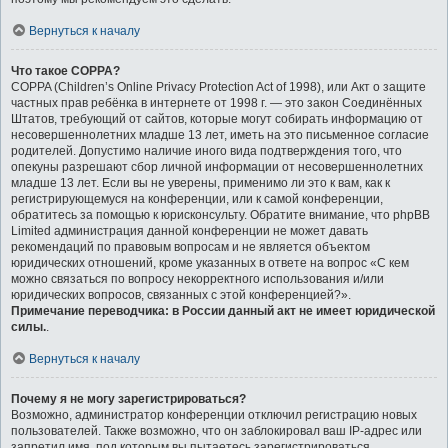
Вернуться к началу
Что такое COPPA?
COPPA (Children’s Online Privacy Protection Act of 1998), или Акт о защите
частных прав ребёнка в интернете от 1998 г. — это закон Соединённых
Штатов, требующий от сайтов, которые могут собирать информацию от
несовершеннолетних младше 13 лет, иметь на это письменное согласие
родителей. Допустимо наличие иного вида подтверждения того, что
опекуны разрешают сбор личной информации от несовершеннолетних
младше 13 лет. Если вы не уверены, применимо ли это к вам, как к
регистрирующемуся на конференции, или к самой конференции,
обратитесь за помощью к юрисконсульту. Обратите внимание, что phpBB
Limited администрация данной конференции не может давать
рекомендаций по правовым вопросам и не является объектом
юридических отношений, кроме указанных в ответе на вопрос «С кем
можно связаться по вопросу некорректного использования и/или
юридических вопросов, связанных с этой конференцией?».
Примечание переводчика: в России данный акт не имеет юридической
силы.
.
Вернуться к началу
Почему я не могу зарегистрироваться?
Возможно, администратор конференции отключил регистрацию новых
пользователей. Также возможно, что он заблокировал ваш IP-адрес или
запретил имя, под которым вы пытаетесь зарегистрироваться.