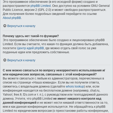
Это программное обеспечение (в его исходной форме) создано и
распространяется
phpBB Limited
. Оно доступно на условиях GNU General
Public Licence, версии 2 (GPL-2.0) и может свободно распространяться.
Для получения более подробных сведений перейдите по ссылке
About phpBB
.
Вернуться к началу
Почему здесь нет такой-то функции?
Это программное обеспечение было создано и лицензировано phpBB
Limited. Если вы считаете, что какая-то функция должна быть добавлена,
посетите
Центр идей phpBB
, где можно отдать свой голос за уже
поданные идеи или предложить собственные.
Вернуться к началу
С кем можно связаться по вопросу некорректного использования и/
или юридических вопросов, связанных с этой конференцией?
Вы можете связаться с любым из администраторов, перечисленных в
списке на странице «Наша команда». Если вы не получили ответа,
свяжитесь с владельцем домена (сделайте
whois lookup
) или, если
конференция находится на бесплатном домене (например, chat.ru,
Yahoo!, free.fr, f2s.com и т. п.), с руководством или техподдержкой данного
домена. Учтите, что phpBB Limited
не имеет никакого контроля над
данной конференцией
и не может нести никакой ответственности за то,
кем и как данная конференция используется. Не обращайтесь к phpBB
Limited по юридическим вопросам (о приостановке работы конференции,