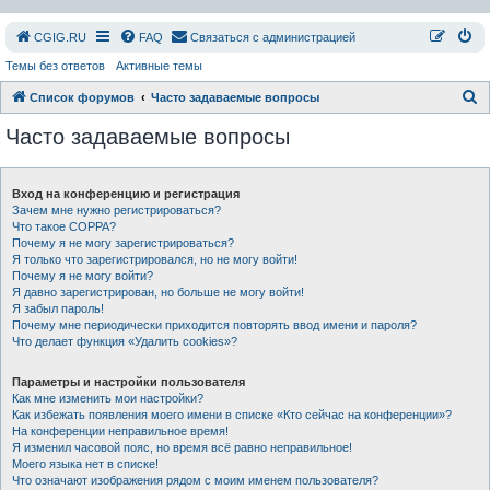
СGIG.RU
FAQ
Связаться с администрацией
Темы без ответов
Активные темы
П
Список форумов
Часто задаваемые вопросы
о
Часто задаваемые вопросы
и
с
Вход на конференцию и регистрация
к
Зачем мне нужно регистрироваться?
Что такое COPPA?
Почему я не могу зарегистрироваться?
Я только что зарегистрировался, но не могу войти!
Почему я не могу войти?
Я давно зарегистрирован, но больше не могу войти!
Я забыл пароль!
Почему мне периодически приходится повторять ввод имени и пароля?
Что делает функция «Удалить cookies»?
Параметры и настройки пользователя
Как мне изменить мои настройки?
Как избежать появления моего имени в списке «Кто сейчас на конференции»?
На конференции неправильное время!
Я изменил часовой пояс, но время всё равно неправильное!
Моего языка нет в списке!
Что означают изображения рядом с моим именем пользователя?