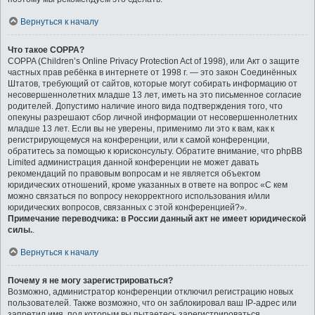
Вернуться к началу
Что такое COPPA?
COPPA (Children’s Online Privacy Protection Act of 1998), или Акт о защите
частных прав ребёнка в интернете от 1998 г. — это закон Соединённых
Штатов, требующий от сайтов, которые могут собирать информацию от
несовершеннолетних младше 13 лет, иметь на это письменное согласие
родителей. Допустимо наличие иного вида подтверждения того, что
опекуны разрешают сбор личной информации от несовершеннолетних
младше 13 лет. Если вы не уверены, применимо ли это к вам, как к
регистрирующемуся на конференции, или к самой конференции,
обратитесь за помощью к юрисконсульту. Обратите внимание, что phpBB
Limited администрация данной конференции не может давать
рекомендаций по правовым вопросам и не является объектом
юридических отношений, кроме указанных в ответе на вопрос «С кем
можно связаться по вопросу некорректного использования и/или
юридических вопросов, связанных с этой конференцией?».
Примечание переводчика: в России данный акт не имеет юридической
силы.
.
Вернуться к началу
Почему я не могу зарегистрироваться?
Возможно, администратор конференции отключил регистрацию новых
пользователей. Также возможно, что он заблокировал ваш IP-адрес или
запретил имя, под которым вы пытаетесь зарегистрироваться.