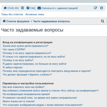
СGIG.RU
FAQ
Связаться с администрацией
Темы без ответов
Активные темы
П
Список форумов
Часто задаваемые вопросы
о
Часто задаваемые вопросы
и
с
Вход на конференцию и регистрация
к
Зачем мне нужно регистрироваться?
Что такое COPPA?
Почему я не могу зарегистрироваться?
Я только что зарегистрировался, но не могу войти!
Почему я не могу войти?
Я давно зарегистрирован, но больше не могу войти!
Я забыл пароль!
Почему мне периодически приходится повторять ввод имени и пароля?
Что делает функция «Удалить cookies»?
Параметры и настройки пользователя
Как мне изменить мои настройки?
Как избежать появления моего имени в списке «Кто сейчас на конференции»?
На конференции неправильное время!
Я изменил часовой пояс, но время всё равно неправильное!
Моего языка нет в списке!
Что означают изображения рядом с моим именем пользователя?