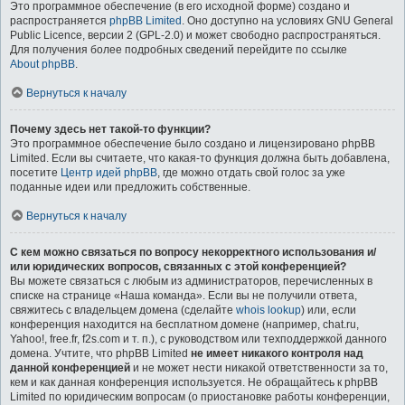
Это программное обеспечение (в его исходной форме) создано и
распространяется
phpBB Limited
. Оно доступно на условиях GNU General
Public Licence, версии 2 (GPL-2.0) и может свободно распространяться.
Для получения более подробных сведений перейдите по ссылке
About phpBB
.
Вернуться к началу
Почему здесь нет такой-то функции?
Это программное обеспечение было создано и лицензировано phpBB
Limited. Если вы считаете, что какая-то функция должна быть добавлена,
посетите
Центр идей phpBB
, где можно отдать свой голос за уже
поданные идеи или предложить собственные.
Вернуться к началу
С кем можно связаться по вопросу некорректного использования и/
или юридических вопросов, связанных с этой конференцией?
Вы можете связаться с любым из администраторов, перечисленных в
списке на странице «Наша команда». Если вы не получили ответа,
свяжитесь с владельцем домена (сделайте
whois lookup
) или, если
конференция находится на бесплатном домене (например, chat.ru,
Yahoo!, free.fr, f2s.com и т. п.), с руководством или техподдержкой данного
домена. Учтите, что phpBB Limited
не имеет никакого контроля над
данной конференцией
и не может нести никакой ответственности за то,
кем и как данная конференция используется. Не обращайтесь к phpBB
Limited по юридическим вопросам (о приостановке работы конференции,