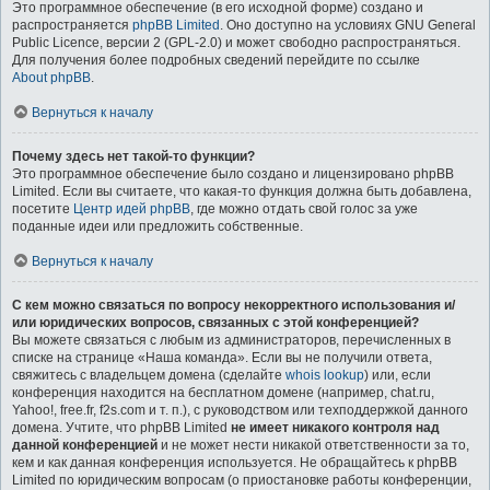
Это программное обеспечение (в его исходной форме) создано и
распространяется
phpBB Limited
. Оно доступно на условиях GNU General
Public Licence, версии 2 (GPL-2.0) и может свободно распространяться.
Для получения более подробных сведений перейдите по ссылке
About phpBB
.
Вернуться к началу
Почему здесь нет такой-то функции?
Это программное обеспечение было создано и лицензировано phpBB
Limited. Если вы считаете, что какая-то функция должна быть добавлена,
посетите
Центр идей phpBB
, где можно отдать свой голос за уже
поданные идеи или предложить собственные.
Вернуться к началу
С кем можно связаться по вопросу некорректного использования и/
или юридических вопросов, связанных с этой конференцией?
Вы можете связаться с любым из администраторов, перечисленных в
списке на странице «Наша команда». Если вы не получили ответа,
свяжитесь с владельцем домена (сделайте
whois lookup
) или, если
конференция находится на бесплатном домене (например, chat.ru,
Yahoo!, free.fr, f2s.com и т. п.), с руководством или техподдержкой данного
домена. Учтите, что phpBB Limited
не имеет никакого контроля над
данной конференцией
и не может нести никакой ответственности за то,
кем и как данная конференция используется. Не обращайтесь к phpBB
Limited по юридическим вопросам (о приостановке работы конференции,