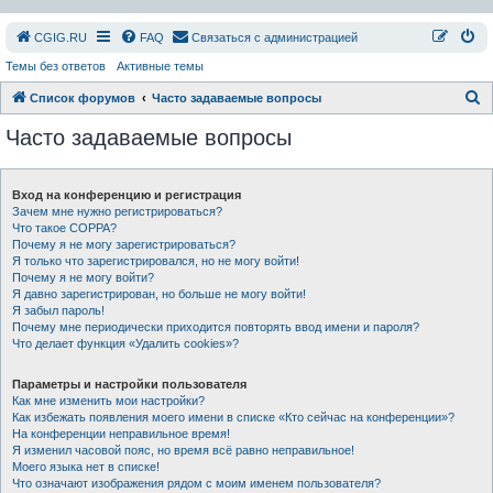
СGIG.RU
FAQ
Связаться с администрацией
Темы без ответов
Активные темы
П
Список форумов
Часто задаваемые вопросы
о
Часто задаваемые вопросы
и
с
Вход на конференцию и регистрация
к
Зачем мне нужно регистрироваться?
Что такое COPPA?
Почему я не могу зарегистрироваться?
Я только что зарегистрировался, но не могу войти!
Почему я не могу войти?
Я давно зарегистрирован, но больше не могу войти!
Я забыл пароль!
Почему мне периодически приходится повторять ввод имени и пароля?
Что делает функция «Удалить cookies»?
Параметры и настройки пользователя
Как мне изменить мои настройки?
Как избежать появления моего имени в списке «Кто сейчас на конференции»?
На конференции неправильное время!
Я изменил часовой пояс, но время всё равно неправильное!
Моего языка нет в списке!
Что означают изображения рядом с моим именем пользователя?