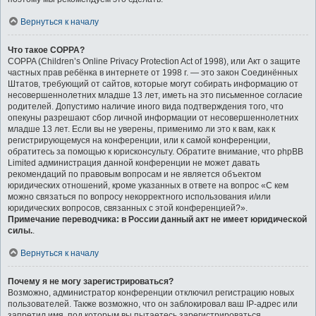
Вернуться к началу
Что такое COPPA?
COPPA (Children’s Online Privacy Protection Act of 1998), или Акт о защите
частных прав ребёнка в интернете от 1998 г. — это закон Соединённых
Штатов, требующий от сайтов, которые могут собирать информацию от
несовершеннолетних младше 13 лет, иметь на это письменное согласие
родителей. Допустимо наличие иного вида подтверждения того, что
опекуны разрешают сбор личной информации от несовершеннолетних
младше 13 лет. Если вы не уверены, применимо ли это к вам, как к
регистрирующемуся на конференции, или к самой конференции,
обратитесь за помощью к юрисконсульту. Обратите внимание, что phpBB
Limited администрация данной конференции не может давать
рекомендаций по правовым вопросам и не является объектом
юридических отношений, кроме указанных в ответе на вопрос «С кем
можно связаться по вопросу некорректного использования и/или
юридических вопросов, связанных с этой конференцией?».
Примечание переводчика: в России данный акт не имеет юридической
силы.
.
Вернуться к началу
Почему я не могу зарегистрироваться?
Возможно, администратор конференции отключил регистрацию новых
пользователей. Также возможно, что он заблокировал ваш IP-адрес или
запретил имя, под которым вы пытаетесь зарегистрироваться.