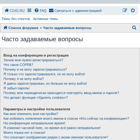
СGIG.RU
FAQ
Связаться с администрацией
Темы без ответов
Активные темы
П
Список форумов
Часто задаваемые вопросы
о
Часто задаваемые вопросы
и
с
Вход на конференцию и регистрация
к
Зачем мне нужно регистрироваться?
Что такое COPPA?
Почему я не могу зарегистрироваться?
Я только что зарегистрировался, но не могу войти!
Почему я не могу войти?
Я давно зарегистрирован, но больше не могу войти!
Я забыл пароль!
Почему мне периодически приходится повторять ввод имени и пароля?
Что делает функция «Удалить cookies»?
Параметры и настройки пользователя
Как мне изменить мои настройки?
Как избежать появления моего имени в списке «Кто сейчас на конференции»?
На конференции неправильное время!
Я изменил часовой пояс, но время всё равно неправильное!
Моего языка нет в списке!
Что означают изображения рядом с моим именем пользователя?