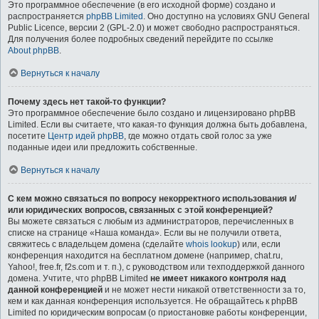
Это программное обеспечение (в его исходной форме) создано и
распространяется
phpBB Limited
. Оно доступно на условиях GNU General
Public Licence, версии 2 (GPL-2.0) и может свободно распространяться.
Для получения более подробных сведений перейдите по ссылке
About phpBB
.
Вернуться к началу
Почему здесь нет такой-то функции?
Это программное обеспечение было создано и лицензировано phpBB
Limited. Если вы считаете, что какая-то функция должна быть добавлена,
посетите
Центр идей phpBB
, где можно отдать свой голос за уже
поданные идеи или предложить собственные.
Вернуться к началу
С кем можно связаться по вопросу некорректного использования и/
или юридических вопросов, связанных с этой конференцией?
Вы можете связаться с любым из администраторов, перечисленных в
списке на странице «Наша команда». Если вы не получили ответа,
свяжитесь с владельцем домена (сделайте
whois lookup
) или, если
конференция находится на бесплатном домене (например, chat.ru,
Yahoo!, free.fr, f2s.com и т. п.), с руководством или техподдержкой данного
домена. Учтите, что phpBB Limited
не имеет никакого контроля над
данной конференцией
и не может нести никакой ответственности за то,
кем и как данная конференция используется. Не обращайтесь к phpBB
Limited по юридическим вопросам (о приостановке работы конференции,