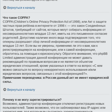
Вернуться к началу
Что такое COPPA?
COPPA (Children’s Online Privacy Protection Act of 1998), или Акт о защите
частных прав ребёнка в интернете от 1998 г. — это закон Соединённых
Штатов, требующий от сайтов, которые могут собирать информацию от
несовершеннолетних младше 13 лет, иметь на это письменное согласие
родителей. Допустимо наличие иного вида подтверждения того, что
опекуны разрешают сбор личной информации от несовершеннолетних
младше 13 лет. Если вы не уверены, применимо ли это к вам, как к
регистрирующемуся на конференции, или к самой конференции,
обратитесь за помощью к юрисконсульту. Обратите внимание, что phpBB
Limited администрация данной конференции не может давать
рекомендаций по правовым вопросам и не является объектом
юридических отношений, кроме указанных в ответе на вопрос «С кем
можно связаться по вопросу некорректного использования и/или
юридических вопросов, связанных с этой конференцией?».
Примечание переводчика: в России данный акт не имеет юридической
силы.
.
Вернуться к началу
Почему я не могу зарегистрироваться?
Возможно, администратор конференции отключил регистрацию новых
пользователей. Также возможно, что он заблокировал ваш IP-адрес или
запретил имя, под которым вы пытаетесь зарегистрироваться.