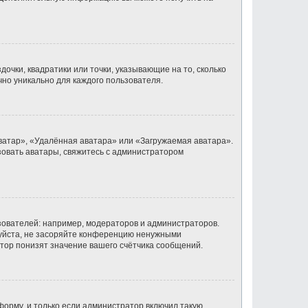
очки, квадратики или точки, указывающие на то, сколько
чно уникально для каждого пользователя.
ватар», «Удалённая аватара» или «Загружаемая аватара».
ьзовать аватары, свяжитесь с администратором
ователей: например, модераторов и администраторов.
луйста, не засоряйте конференцию ненужными
тор понизят значение вашего счётчика сообщений.
орму, и только если администратор включил такую