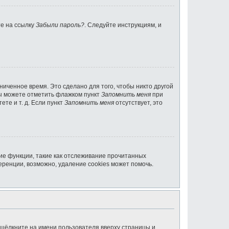
те на ссылку
Забыли пароль?
. Следуйте инструкциям, и
ниченное время. Это сделано для того, чтобы никто другой
вы можете отметить флажком пункт
Запомнить меня
при
те и т. д. Если пункт
Запомнить меня
отсутствует, это
ие функции, такие как отслеживание прочитанных
ренции, возможно, удаление cookies может помочь.
 щёлкните на имени пользователя вверху страницы и