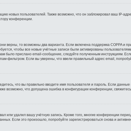
ию новых пользователей. Также возможно, что он заблокировал ваш IP-адре
атору конференции.
они верны, то возможны два варианта. Если включена поддержка COPPA и при 
буется, чтобы все новые учётные записи были активированы пользователями
ам было прислано email-сообщение, следуйте полученным инструкциям. Если
пам-фильтром. Если вы уверены, что ввели правильный адрес email, попробу
едитесь, что вы правильно вводите имя пользователя и пароль. Если данные
Также возможно, что допущена ошибка в конфигурации конференции, свяжитес
вал или удалил вашу учётную запись. Кроме того, многие конференции пери
ных. Если это произошло, попробуйте зарегистрироваться снова и активнее 