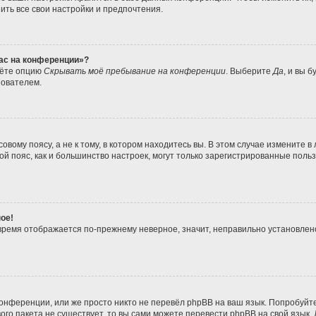
ить все свои настройки и предпочтения.
час на конференции»?
дёте опцию
Скрывать моё пребывание на конференции
. Выберите
Да
, и вы 
зователем.
вому поясу, а не к тому, в котором находитесь вы. В этом случае измените в 
совой пояс, как и большинство настроек, могут только зарегистрированные пол
ое!
о время отображается по-прежнему неверное, значит, неправильно установле
онференции, или же просто никто не перевёл phpBB на ваш язык. Попробуйт
ового пакета не существует, то вы сами можете перевести phpBB на свой язы