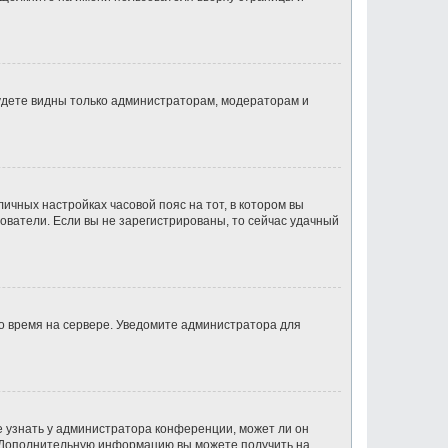
будете видны только администраторам, модераторам и
личных настройках часовой пояс на тот, в котором вы
ьзователи. Если вы не зарегистрированы, то сейчас удачный
но время на сервере. Уведомите администратора для
е узнать у администратора конференции, может ли он
к. Дополнительную информацию вы можете получить на