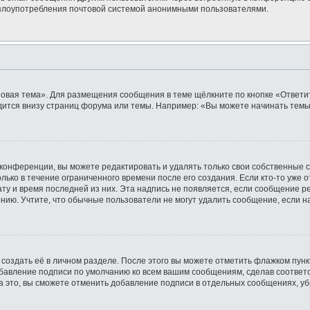
ь злоупотребления почтовой системой анонимными пользователями.
овая тема». Для размещения сообщения в теме щёлкните по кнопке «Ответит
ится внизу страниц форума или темы. Например: «Вы можете начинать темы»
конференции, вы можете редактировать и удалять только свои собственные 
лько в течение ограниченного времени после его создания. Если кто-то уже 
дату и время последней из них. Эта надпись не появляется, если сообщение 
ию. Учтите, что обычные пользователи не могут удалить сообщение, если на 
создать её в личном разделе. После этого вы можете отметить флажком пун
обавление подписи по умолчанию ко всем вашим сообщениям, сделав соотве
а это, вы сможете отменить добавление подписи в отдельных сообщениях, у