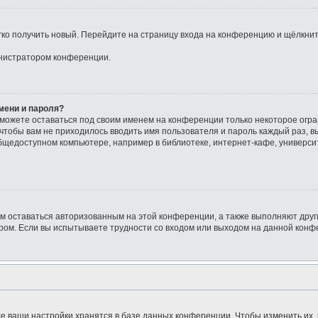
егко получить новый. Перейдите на страницу входа на конференцию и щёлкни
инистратором конференции.
мени и пароля?
сможете оставаться под своим именем на конференции только некоторое огра
о чтобы вам не приходилось вводить имя пользователя и пароль каждый раз, 
щедоступном компьютере, например в библиотеке, интернет-кафе, университе
ам оставаться авторизованным на этой конференции, а также выполняют друг
ом. Если вы испытываете трудности со входом или выходом на данной конфе
е ваши настройки хранятся в базе данных конференции. Чтобы изменить их,