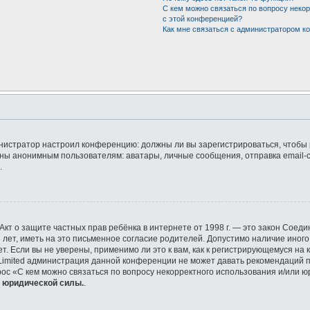
С кем можно связаться по вопросу неко
с этой конференцией?
Как мне связаться с администратором 
дминистратор настроил конференцию: должны ли вы зарегистрироваться, чтобы
ы анонимным пользователям: аватары, личные сообщения, отправка email-сооб
.
 или Акт о защите частных прав ребёнка в интернете от 1998 г. — это закон Со
ет, иметь на это письменное согласие родителей. Допустимо наличие иного
 Если вы не уверены, применимо ли это к вам, как к регистрирующемуся на 
 Limited администрация данной конференции не может давать рекомендаций 
рос «С кем можно связаться по вопросу некорректного использования и/или ю
т юридической силы.
.