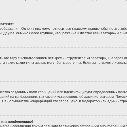
ователя?
зображения. Одно из них может относиться к вашему званию, обычно это звёзд
. Другое, обычно более крупное, изображение известно как «аватара» и обы
ь аватару с использованием четырёх инструментов: «Граватар», «Галерея а
, а также какие типы аватар могут быть доступны. Если вы не можете испол
чество созданных вами сообщений или идентифицируют определённых польз
аний на конференции, так как они установлены её администратором. Пожа
е. На большинстве конференций это запрещено, и модератор или администра
йти на конференцию!
ь email-сообщения другим пользователям через встроенную в конференцию ф