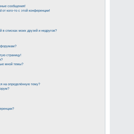
чные сообщения!
 от кого-то с этой конференции!
й в списках моих друзей и недругов?
и форумам?
стую страницу!
и?
ные мной темы?
ся на определённую тему?
форум?
ференции?