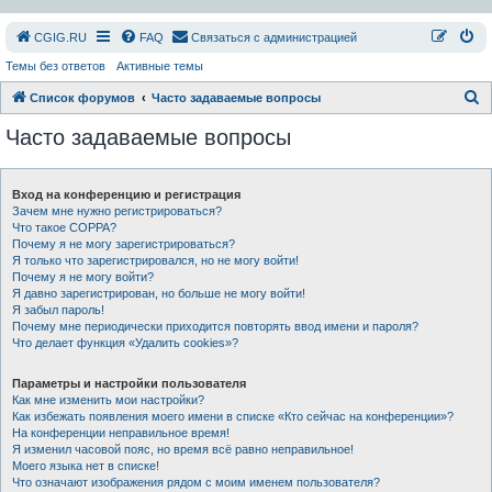
СGIG.RU
FAQ
Связаться с администрацией
Темы без ответов
Активные темы
П
Список форумов
Часто задаваемые вопросы
о
Часто задаваемые вопросы
и
с
Вход на конференцию и регистрация
к
Зачем мне нужно регистрироваться?
Что такое COPPA?
Почему я не могу зарегистрироваться?
Я только что зарегистрировался, но не могу войти!
Почему я не могу войти?
Я давно зарегистрирован, но больше не могу войти!
Я забыл пароль!
Почему мне периодически приходится повторять ввод имени и пароля?
Что делает функция «Удалить cookies»?
Параметры и настройки пользователя
Как мне изменить мои настройки?
Как избежать появления моего имени в списке «Кто сейчас на конференции»?
На конференции неправильное время!
Я изменил часовой пояс, но время всё равно неправильное!
Моего языка нет в списке!
Что означают изображения рядом с моим именем пользователя?