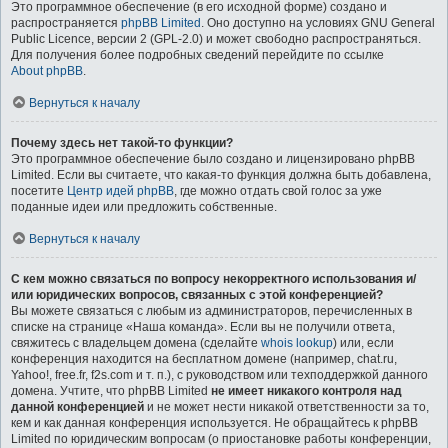
Это программное обеспечение (в его исходной форме) создано и
распространяется
phpBB Limited
. Оно доступно на условиях GNU General
Public Licence, версии 2 (GPL-2.0) и может свободно распространяться.
Для получения более подробных сведений перейдите по ссылке
About phpBB
.
Вернуться к началу
Почему здесь нет такой-то функции?
Это программное обеспечение было создано и лицензировано phpBB
Limited. Если вы считаете, что какая-то функция должна быть добавлена,
посетите
Центр идей phpBB
, где можно отдать свой голос за уже
поданные идеи или предложить собственные.
Вернуться к началу
С кем можно связаться по вопросу некорректного использования и/
или юридических вопросов, связанных с этой конференцией?
Вы можете связаться с любым из администраторов, перечисленных в
списке на странице «Наша команда». Если вы не получили ответа,
свяжитесь с владельцем домена (сделайте
whois lookup
) или, если
конференция находится на бесплатном домене (например, chat.ru,
Yahoo!, free.fr, f2s.com и т. п.), с руководством или техподдержкой данного
домена. Учтите, что phpBB Limited
не имеет никакого контроля над
данной конференцией
и не может нести никакой ответственности за то,
кем и как данная конференция используется. Не обращайтесь к phpBB
Limited по юридическим вопросам (о приостановке работы конференции,