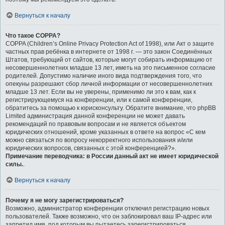
Вернуться к началу
Что такое COPPA?
COPPA (Children’s Online Privacy Protection Act of 1998), или Акт о защите
частных прав ребёнка в интернете от 1998 г. — это закон Соединённых
Штатов, требующий от сайтов, которые могут собирать информацию от
несовершеннолетних младше 13 лет, иметь на это письменное согласие
родителей. Допустимо наличие иного вида подтверждения того, что
опекуны разрешают сбор личной информации от несовершеннолетних
младше 13 лет. Если вы не уверены, применимо ли это к вам, как к
регистрирующемуся на конференции, или к самой конференции,
обратитесь за помощью к юрисконсульту. Обратите внимание, что phpBB
Limited администрация данной конференции не может давать
рекомендаций по правовым вопросам и не является объектом
юридических отношений, кроме указанных в ответе на вопрос «С кем
можно связаться по вопросу некорректного использования и/или
юридических вопросов, связанных с этой конференцией?».
Примечание переводчика: в России данный акт не имеет юридической
силы.
.
Вернуться к началу
Почему я не могу зарегистрироваться?
Возможно, администратор конференции отключил регистрацию новых
пользователей. Также возможно, что он заблокировал ваш IP-адрес или
запретил имя, под которым вы пытаетесь зарегистрироваться.