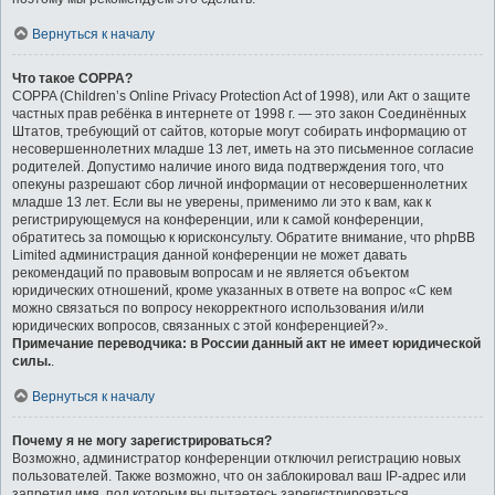
Вернуться к началу
Что такое COPPA?
COPPA (Children’s Online Privacy Protection Act of 1998), или Акт о защите
частных прав ребёнка в интернете от 1998 г. — это закон Соединённых
Штатов, требующий от сайтов, которые могут собирать информацию от
несовершеннолетних младше 13 лет, иметь на это письменное согласие
родителей. Допустимо наличие иного вида подтверждения того, что
опекуны разрешают сбор личной информации от несовершеннолетних
младше 13 лет. Если вы не уверены, применимо ли это к вам, как к
регистрирующемуся на конференции, или к самой конференции,
обратитесь за помощью к юрисконсульту. Обратите внимание, что phpBB
Limited администрация данной конференции не может давать
рекомендаций по правовым вопросам и не является объектом
юридических отношений, кроме указанных в ответе на вопрос «С кем
можно связаться по вопросу некорректного использования и/или
юридических вопросов, связанных с этой конференцией?».
Примечание переводчика: в России данный акт не имеет юридической
силы.
.
Вернуться к началу
Почему я не могу зарегистрироваться?
Возможно, администратор конференции отключил регистрацию новых
пользователей. Также возможно, что он заблокировал ваш IP-адрес или
запретил имя, под которым вы пытаетесь зарегистрироваться.