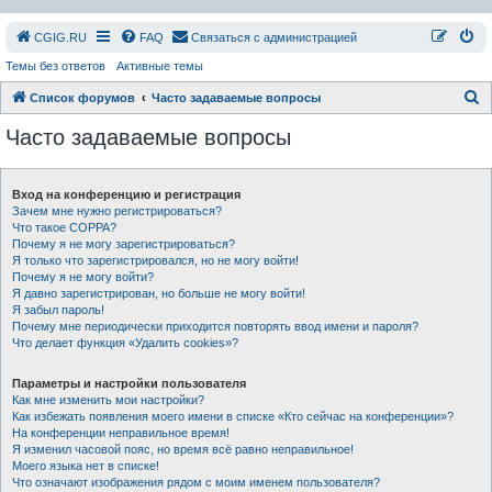
СGIG.RU
FAQ
Связаться с администрацией
Темы без ответов
Активные темы
П
Список форумов
Часто задаваемые вопросы
о
Часто задаваемые вопросы
и
с
Вход на конференцию и регистрация
к
Зачем мне нужно регистрироваться?
Что такое COPPA?
Почему я не могу зарегистрироваться?
Я только что зарегистрировался, но не могу войти!
Почему я не могу войти?
Я давно зарегистрирован, но больше не могу войти!
Я забыл пароль!
Почему мне периодически приходится повторять ввод имени и пароля?
Что делает функция «Удалить cookies»?
Параметры и настройки пользователя
Как мне изменить мои настройки?
Как избежать появления моего имени в списке «Кто сейчас на конференции»?
На конференции неправильное время!
Я изменил часовой пояс, но время всё равно неправильное!
Моего языка нет в списке!
Что означают изображения рядом с моим именем пользователя?