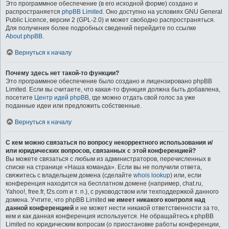
Это программное обеспечение (в его исходной форме) создано и
распространяется
phpBB Limited
. Оно доступно на условиях GNU General
Public Licence, версии 2 (GPL-2.0) и может свободно распространяться.
Для получения более подробных сведений перейдите по ссылке
About phpBB
.
Вернуться к началу
Почему здесь нет такой-то функции?
Это программное обеспечение было создано и лицензировано phpBB
Limited. Если вы считаете, что какая-то функция должна быть добавлена,
посетите
Центр идей phpBB
, где можно отдать свой голос за уже
поданные идеи или предложить собственные.
Вернуться к началу
С кем можно связаться по вопросу некорректного использования и/
или юридических вопросов, связанных с этой конференцией?
Вы можете связаться с любым из администраторов, перечисленных в
списке на странице «Наша команда». Если вы не получили ответа,
свяжитесь с владельцем домена (сделайте
whois lookup
) или, если
конференция находится на бесплатном домене (например, chat.ru,
Yahoo!, free.fr, f2s.com и т. п.), с руководством или техподдержкой данного
домена. Учтите, что phpBB Limited
не имеет никакого контроля над
данной конференцией
и не может нести никакой ответственности за то,
кем и как данная конференция используется. Не обращайтесь к phpBB
Limited по юридическим вопросам (о приостановке работы конференции,