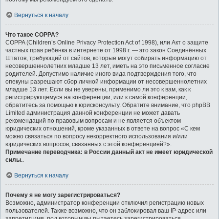
Вернуться к началу
Что такое COPPA?
COPPA (Children’s Online Privacy Protection Act of 1998), или Акт о защите
частных прав ребёнка в интернете от 1998 г. — это закон Соединённых
Штатов, требующий от сайтов, которые могут собирать информацию от
несовершеннолетних младше 13 лет, иметь на это письменное согласие
родителей. Допустимо наличие иного вида подтверждения того, что
опекуны разрешают сбор личной информации от несовершеннолетних
младше 13 лет. Если вы не уверены, применимо ли это к вам, как к
регистрирующемуся на конференции, или к самой конференции,
обратитесь за помощью к юрисконсульту. Обратите внимание, что phpBB
Limited администрация данной конференции не может давать
рекомендаций по правовым вопросам и не является объектом
юридических отношений, кроме указанных в ответе на вопрос «С кем
можно связаться по вопросу некорректного использования и/или
юридических вопросов, связанных с этой конференцией?».
Примечание переводчика: в России данный акт не имеет юридической
силы.
.
Вернуться к началу
Почему я не могу зарегистрироваться?
Возможно, администратор конференции отключил регистрацию новых
пользователей. Также возможно, что он заблокировал ваш IP-адрес или
запретил имя, под которым вы пытаетесь зарегистрироваться.