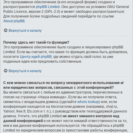
Это программное обеспечение (в его исходной форме) создано и
распространяется
phpBB Limited
. Оно доступно на условиях GNU General
Public Licence, версии 2 (GPL-2.0) и может свободно распространяться.
Для получения более подробных сведений перейдите по ссылке
About phpBB
.
Вернуться к началу
Почему здесь нет такой-то функции?
Это программное обеспечение было создано и лицензировано phpBB
Limited. Если вы считаете, что какая-то функция должна быть добавлена,
посетите
Центр идей phpBB
, где можно отдать свой голос за уже
поданные идеи или предложить собственные.
Вернуться к началу
С кем можно связаться по вопросу некорректного использования и/
или юридических вопросов, связанных с этой конференцией?
Вы можете связаться с любым из администраторов, перечисленных в
списке на странице «Наша команда». Если вы не получили ответа,
свяжитесь с владельцем домена (сделайте
whois lookup
) или, если
конференция находится на бесплатном домене (например, chat.ru,
Yahoo!, free.fr, f2s.com и т. п.), с руководством или техподдержкой данного
домена. Учтите, что phpBB Limited
не имеет никакого контроля над
данной конференцией
и не может нести никакой ответственности за то,
кем и как данная конференция используется. Не обращайтесь к phpBB
Limited по юридическим вопросам (о приостановке работы конференции,