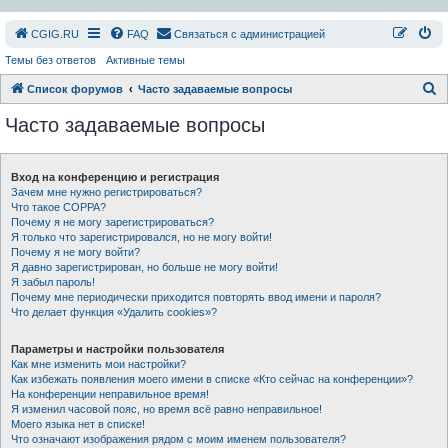
СGIG.RU
FAQ
Связаться с администрацией
Темы без ответов
Активные темы
П
Список форумов
Часто задаваемые вопросы
о
Часто задаваемые вопросы
и
с
Вход на конференцию и регистрация
к
Зачем мне нужно регистрироваться?
Что такое COPPA?
Почему я не могу зарегистрироваться?
Я только что зарегистрировался, но не могу войти!
Почему я не могу войти?
Я давно зарегистрирован, но больше не могу войти!
Я забыл пароль!
Почему мне периодически приходится повторять ввод имени и пароля?
Что делает функция «Удалить cookies»?
Параметры и настройки пользователя
Как мне изменить мои настройки?
Как избежать появления моего имени в списке «Кто сейчас на конференции»?
На конференции неправильное время!
Я изменил часовой пояс, но время всё равно неправильное!
Моего языка нет в списке!
Что означают изображения рядом с моим именем пользователя?