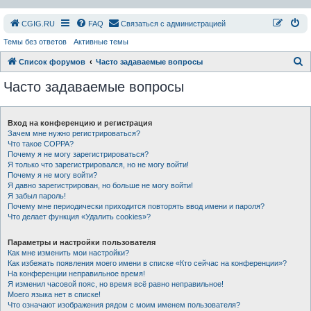
СGIG.RU
FAQ
Связаться с администрацией
Темы без ответов
Активные темы
П
Список форумов
Часто задаваемые вопросы
о
Часто задаваемые вопросы
и
с
Вход на конференцию и регистрация
к
Зачем мне нужно регистрироваться?
Что такое COPPA?
Почему я не могу зарегистрироваться?
Я только что зарегистрировался, но не могу войти!
Почему я не могу войти?
Я давно зарегистрирован, но больше не могу войти!
Я забыл пароль!
Почему мне периодически приходится повторять ввод имени и пароля?
Что делает функция «Удалить cookies»?
Параметры и настройки пользователя
Как мне изменить мои настройки?
Как избежать появления моего имени в списке «Кто сейчас на конференции»?
На конференции неправильное время!
Я изменил часовой пояс, но время всё равно неправильное!
Моего языка нет в списке!
Что означают изображения рядом с моим именем пользователя?