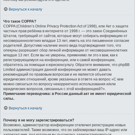
Вернуться к началу
Что такое COPPA?
COPPA (Children’s Online Privacy Protection Act of 1998), или Акт о защите
частных прав ребёнка в интернете от 1998 г. — это закон Соединённых
Штатов, требующий от сайтов, которые могут собирать информацию от
несовершеннолетних младше 13 лет, иметь на это письменное согласие
родителей. Допустимо наличие иного вида подтверждения того, что
опекуны разрешают сбор личной информации от несовершеннолетних
младше 13 лет. Если вы не уверены, применимо ли это к вам, как к
регистрирующемуся на конференции, или к самой конференции,
обратитесь за помощью к юрисконсульту. Обратите внимание, что phpBB
Limited администрация данной конференции не может давать
рекомендаций по правовым вопросам и не является объектом
юридических отношений, кроме указанных в ответе на вопрос «С кем
можно связаться по вопросу некорректного использования и/или
юридических вопросов, связанных с этой конференцией?».
Примечание переводчика: в России данный акт не имеет юридической
силы.
.
Вернуться к началу
Почему я не могу зарегистрироваться?
Возможно, администратор конференции отключил регистрацию новых
пользователей. Также возможно, что он заблокировал ваш IP-адрес или
запретил имя, под которым вы пытаетесь зарегистрироваться.