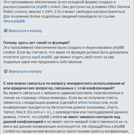
Это программное обеспечение (в его исходной форме) создано и
распространяется
phpBB Limited
. Оно доступно на условиях GNU General
Public Licence, версии 2 (GPL-2.0) и может свободно распространяться.
Для получения более подробных сведений перейдите по ссылке
About phpBB
.
Вернуться к началу
Почему здесь нет такой-то функции?
Это программное обеспечение было создано и лицензировано phpBB
Limited. Если вы считаете, что какая-то функция должна быть добавлена,
посетите
Центр идей phpBB
, где можно отдать свой голос за уже
поданные идеи или предложить собственные.
Вернуться к началу
С кем можно связаться по вопросу некорректного использования и/
или юридических вопросов, связанных с этой конференцией?
Вы можете связаться с любым из администраторов, перечисленных в
списке на странице «Наша команда». Если вы не получили ответа,
свяжитесь с владельцем домена (сделайте
whois lookup
) или, если
конференция находится на бесплатном домене (например, chat.ru,
Yahoo!, free.fr, f2s.com и т. п.), с руководством или техподдержкой данного
домена. Учтите, что phpBB Limited
не имеет никакого контроля над
данной конференцией
и не может нести никакой ответственности за то,
кем и как данная конференция используется. Не обращайтесь к phpBB
Limited по юридическим вопросам (о приостановке работы конференции,