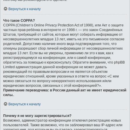
Вернуться к началу
Что такое COPPA?
COPPA (Children’s Online Privacy Protection Act of 1998), или Акт о защите
частных прав ребёнка в интернете от 1998 г. — это закон Соединённых
Штатов, требующий от сайтов, которые могут собирать информацию от
несовершеннолетних младше 13 лет, иметь на это письменное согласие
родителей. Допустимо наличие иного вида подтверждения того, что
опекуны разрешают сбор личной информации от несовершеннолетних
младше 13 лет. Если вы не уверены, применимо ли это к вам, как к
регистрирующемуся на конференции, или к самой конференции,
обратитесь за помощью к юрисконсульту. Обратите внимание, что phpBB
Limited администрация данной конференции не может давать
рекомендаций по правовым вопросам и не является объектом
юридических отношений, кроме указанных в ответе на вопрос «С кем
можно связаться по вопросу некорректного использования и/или
юридических вопросов, связанных с этой конференцией?».
Примечание переводчика: в России данный акт не имеет юридической
силы.
.
Вернуться к началу
Почему я не могу зарегистрироваться?
Возможно, администратор конференции отключил регистрацию новых
пользователей. Также возможно, что он заблокировал ваш IP-адрес или
запретил имя, под которым вы пытаетесь зарегистрироваться.