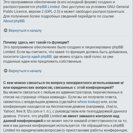
Это программное обеспечение (в его исходной форме) создано и
распространяется
phpBB Limited
. Оно доступно на условиях GNU General
Public Licence, версии 2 (GPL-2.0) и может свободно распространяться.
Для получения более подробных сведений перейдите по ссылке
About phpBB
.
Вернуться к началу
Почему здесь нет такой-то функции?
Это программное обеспечение было создано и лицензировано phpBB
Limited. Если вы считаете, что какая-то функция должна быть добавлена,
посетите
Центр идей phpBB
, где можно отдать свой голос за уже
поданные идеи или предложить собственные.
Вернуться к началу
С кем можно связаться по вопросу некорректного использования и/
или юридических вопросов, связанных с этой конференцией?
Вы можете связаться с любым из администраторов, перечисленных в
списке на странице «Наша команда». Если вы не получили ответа,
свяжитесь с владельцем домена (сделайте
whois lookup
) или, если
конференция находится на бесплатном домене (например, chat.ru,
Yahoo!, free.fr, f2s.com и т. п.), с руководством или техподдержкой данного
домена. Учтите, что phpBB Limited
не имеет никакого контроля над
данной конференцией
и не может нести никакой ответственности за то,
кем и как данная конференция используется. Не обращайтесь к phpBB
Limited по юридическим вопросам (о приостановке работы конференции,