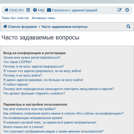
СGIG.RU
FAQ
Связаться с администрацией
Темы без ответов
Активные темы
П
Список форумов
Часто задаваемые вопросы
о
Часто задаваемые вопросы
и
с
Вход на конференцию и регистрация
к
Зачем мне нужно регистрироваться?
Что такое COPPA?
Почему я не могу зарегистрироваться?
Я только что зарегистрировался, но не могу войти!
Почему я не могу войти?
Я давно зарегистрирован, но больше не могу войти!
Я забыл пароль!
Почему мне периодически приходится повторять ввод имени и пароля?
Что делает функция «Удалить cookies»?
Параметры и настройки пользователя
Как мне изменить мои настройки?
Как избежать появления моего имени в списке «Кто сейчас на конференции»?
На конференции неправильное время!
Я изменил часовой пояс, но время всё равно неправильное!
Моего языка нет в списке!
Что означают изображения рядом с моим именем пользователя?