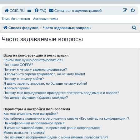
СGIG.RU
FAQ
Связаться с администрацией
Темы без ответов
Активные темы
П
Список форумов
Часто задаваемые вопросы
о
Часто задаваемые вопросы
и
с
Вход на конференцию и регистрация
к
Зачем мне нужно регистрироваться?
Что такое COPPA?
Почему я не могу зарегистрироваться?
Я только что зарегистрировался, но не могу войти!
Почему я не могу войти?
Я давно зарегистрирован, но больше не могу войти!
Я забыл пароль!
Почему мне периодически приходится повторять ввод имени и пароля?
Что делает функция «Удалить cookies»?
Параметры и настройки пользователя
Как мне изменить мои настройки?
Как избежать появления моего имени в списке «Кто сейчас на конференции»?
На конференции неправильное время!
Я изменил часовой пояс, но время всё равно неправильное!
Моего языка нет в списке!
Что означают изображения рядом с моим именем пользователя?