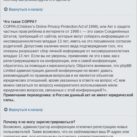
Вернуться к началу
Что такое COPPA?
COPPA (Children’s Online Privacy Protection Act of 1998), или Акт о защите
частных прав ребёнка в интернете от 1998 г. — это закон Соединённых
Штатов, требующий от сайтов, которые могут собирать информацию от
несовершеннолетних младше 13 лет, иметь на это письменное согласие
родителей. Допустимо наличие иного вида подтверждения того, что
опекуны разрешают сбор личной информации от несовершеннолетних
младше 13 лет. Если вы не уверены, применимо ли это к вам, как к
регистрирующемуся на конференции, или к самой конференции,
обратитесь за помощью к юрисконсульту. Обратите внимание, что phpBB
Limited администрация данной конференции не может давать
рекомендаций по правовым вопросам и не является объектом
юридических отношений, кроме указанных в ответе на вопрос «С кем
можно связаться по вопросу некорректного использования и/или
юридических вопросов, связанных с этой конференцией?».
Примечание переводчика: в России данный акт не имеет юридической
силы.
.
Вернуться к началу
Почему я не могу зарегистрироваться?
Возможно, администратор конференции отключил регистрацию новых
пользователей. Также возможно, что он заблокировал ваш IP-адрес или
запретил имя, под которым вы пытаетесь зарегистрироваться.