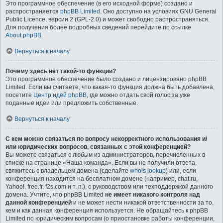
Это программное обеспечение (в его исходной форме) создано и
распространяется
phpBB Limited
. Оно доступно на условиях GNU General
Public Licence, версии 2 (GPL-2.0) и может свободно распространяться.
Для получения более подробных сведений перейдите по ссылке
About phpBB
.
Вернуться к началу
Почему здесь нет такой-то функции?
Это программное обеспечение было создано и лицензировано phpBB
Limited. Если вы считаете, что какая-то функция должна быть добавлена,
посетите
Центр идей phpBB
, где можно отдать свой голос за уже
поданные идеи или предложить собственные.
Вернуться к началу
С кем можно связаться по вопросу некорректного использования и/
или юридических вопросов, связанных с этой конференцией?
Вы можете связаться с любым из администраторов, перечисленных в
списке на странице «Наша команда». Если вы не получили ответа,
свяжитесь с владельцем домена (сделайте
whois lookup
) или, если
конференция находится на бесплатном домене (например, chat.ru,
Yahoo!, free.fr, f2s.com и т. п.), с руководством или техподдержкой данного
домена. Учтите, что phpBB Limited
не имеет никакого контроля над
данной конференцией
и не может нести никакой ответственности за то,
кем и как данная конференция используется. Не обращайтесь к phpBB
Limited по юридическим вопросам (о приостановке работы конференции,