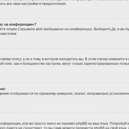
ить все свои настройки и предпочтения.
час на конференции»?
дёте опцию
Скрывать моё пребывание на конференции
. Выберите
Да
, и вы 
зователем.
вому поясу, а не к тому, в котором находитесь вы. В этом случае измените в 
совой пояс, как и большинство настроек, могут только зарегистрированные пол
ое!
о время отображается по-прежнему неверное, значит, неправильно установле
онференции, или же просто никто не перевёл phpBB на ваш язык. Попробуйт
ового пакета не существует, то вы сами можете перевести phpBB на свой язы