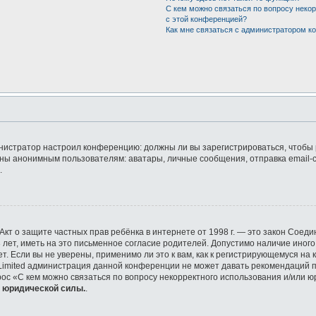
С кем можно связаться по вопросу неко
с этой конференцией?
Как мне связаться с администратором 
дминистратор настроил конференцию: должны ли вы зарегистрироваться, чтобы
ы анонимным пользователям: аватары, личные сообщения, отправка email-сооб
.
 или Акт о защите частных прав ребёнка в интернете от 1998 г. — это закон Со
ет, иметь на это письменное согласие родителей. Допустимо наличие иного
 Если вы не уверены, применимо ли это к вам, как к регистрирующемуся на 
 Limited администрация данной конференции не может давать рекомендаций 
рос «С кем можно связаться по вопросу некорректного использования и/или ю
т юридической силы.
.