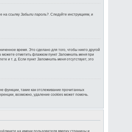
те на ссылку
Забыли пароль?
. Следуйте инструкциям, и
ниченное время. Это сделано для того, чтобы никто другой
вы можете отметить флажком пункт
Запомнить меня
при
те и т. д. Если пункт
Запомнить меня
отсутствует, это
ие функции, такие как отслеживание прочитанных
ренции, возможно, удаление cookies может помочь.
 щёлкните на имени пользователя вверху страницы и