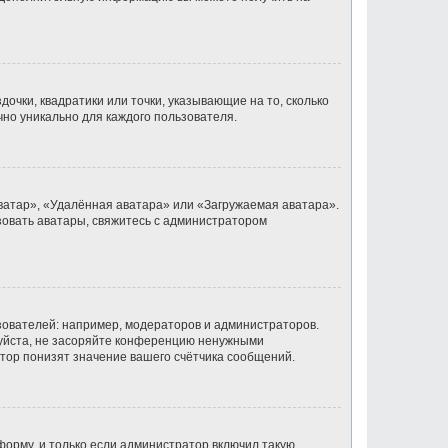
очки, квадратики или точки, указывающие на то, сколько
чно уникально для каждого пользователя.
ватар», «Удалённая аватара» или «Загружаемая аватара».
ьзовать аватары, свяжитесь с администратором
ователей: например, модераторов и администраторов.
луйста, не засоряйте конференцию ненужными
тор понизят значение вашего счётчика сообщений.
орму, и только если администратор включил такую