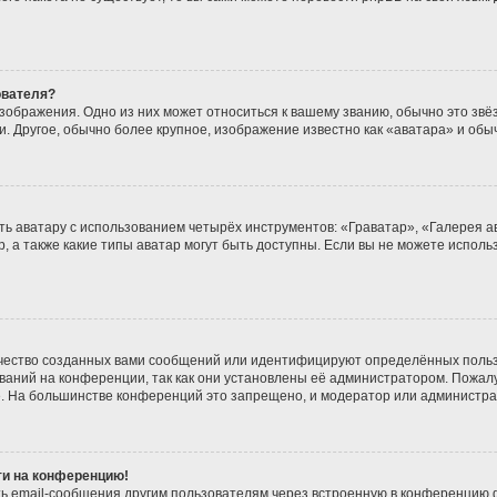
ователя?
зображения. Одно из них может относиться к вашему званию, обычно это звёзд
. Другое, обычно более крупное, изображение известно как «аватара» и обы
ь аватару с использованием четырёх инструментов: «Граватар», «Галерея а
, а также какие типы аватар могут быть доступны. Если вы не можете испол
чество созданных вами сообщений или идентифицируют определённых польз
аний на конференции, так как они установлены её администратором. Пожа
е. На большинстве конференций это запрещено, и модератор или администра
йти на конференцию!
ь email-сообщения другим пользователям через встроенную в конференцию ф