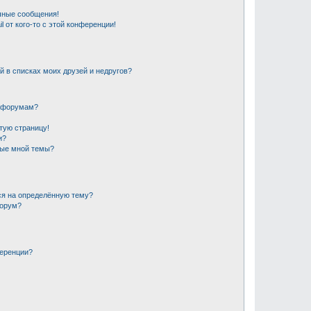
чные сообщения!
 от кого-то с этой конференции!
й в списках моих друзей и недругов?
и форумам?
стую страницу!
и?
ные мной темы?
ся на определённую тему?
форум?
ференции?