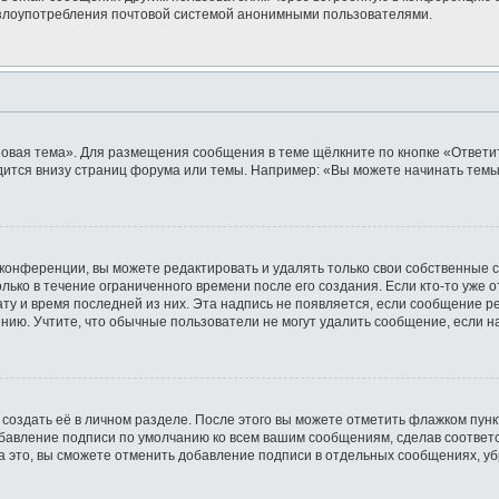
ь злоупотребления почтовой системой анонимными пользователями.
овая тема». Для размещения сообщения в теме щёлкните по кнопке «Ответит
ится внизу страниц форума или темы. Например: «Вы можете начинать темы»
конференции, вы можете редактировать и удалять только свои собственные 
лько в течение ограниченного времени после его создания. Если кто-то уже 
дату и время последней из них. Эта надпись не появляется, если сообщение 
ию. Учтите, что обычные пользователи не могут удалить сообщение, если на 
создать её в личном разделе. После этого вы можете отметить флажком пун
обавление подписи по умолчанию ко всем вашим сообщениям, сделав соотве
а это, вы сможете отменить добавление подписи в отдельных сообщениях, у