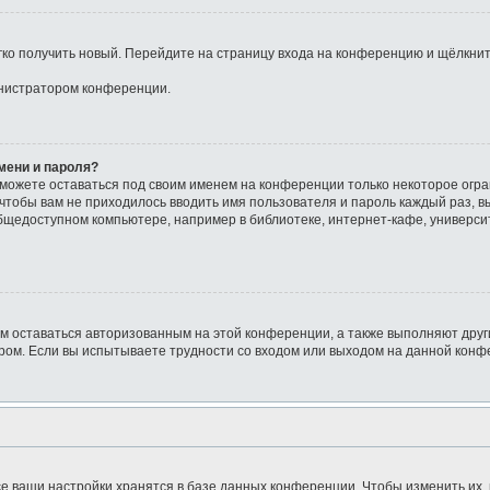
егко получить новый. Перейдите на страницу входа на конференцию и щёлкни
инистратором конференции.
мени и пароля?
сможете оставаться под своим именем на конференции только некоторое огра
о чтобы вам не приходилось вводить имя пользователя и пароль каждый раз, 
щедоступном компьютере, например в библиотеке, интернет-кафе, университе
ам оставаться авторизованным на этой конференции, а также выполняют друг
ом. Если вы испытываете трудности со входом или выходом на данной конфе
е ваши настройки хранятся в базе данных конференции. Чтобы изменить их,