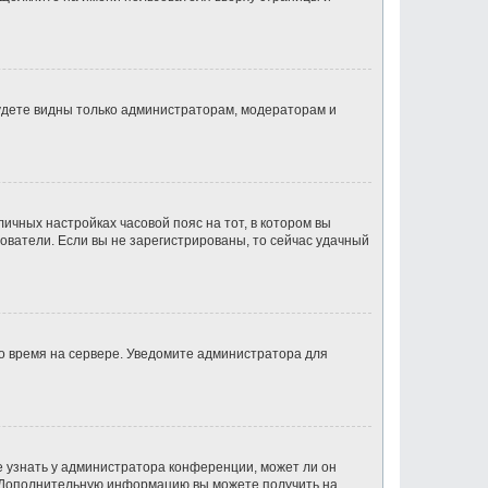
будете видны только администраторам, модераторам и
личных настройках часовой пояс на тот, в котором вы
ьзователи. Если вы не зарегистрированы, то сейчас удачный
но время на сервере. Уведомите администратора для
е узнать у администратора конференции, может ли он
к. Дополнительную информацию вы можете получить на