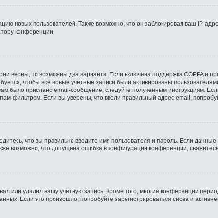
ию новых пользователей. Также возможно, что он заблокировал ваш IP-адре
атору конференции.
они верны, то возможны два варианта. Если включена поддержка COPPA и при 
буется, чтобы все новые учётные записи были активированы пользователями
ам было прислано email-сообщение, следуйте полученным инструкциям. Если
пам-фильтром. Если вы уверены, что ввели правильный адрес email, попробу
едитесь, что вы правильно вводите имя пользователя и пароль. Если данные
Также возможно, что допущена ошибка в конфигурации конференции, свяжитес
вал или удалил вашу учётную запись. Кроме того, многие конференции пери
ных. Если это произошло, попробуйте зарегистрироваться снова и активнее 