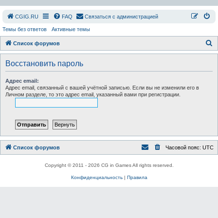
СGIG.RU
FAQ
Связаться с администрацией
Темы без ответов
Активные темы
П
Список форумов
о
Восстановить пароль
и
с
Адрес email:
Адрес email, связанный с вашей учётной записью. Если вы не изменили его в
к
Личном разделе, то это адрес email, указанный вами при регистрации.
Список форумов
Часовой пояс:
UTC
Copyright © 2011 - 2026 CG in Games All rights reserved.
Конфиденциальность
|
Правила