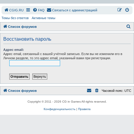
СGIG.RU
FAQ
Связаться с администрацией
Темы без ответов
Активные темы
П
Список форумов
о
Восстановить пароль
и
с
Адрес email:
Адрес email, связанный с вашей учётной записью. Если вы не изменили его в
к
Личном разделе, то это адрес email, указанный вами при регистрации.
Список форумов
Часовой пояс:
UTC
Copyright © 2011 - 2026 CG in Games All rights reserved.
Конфиденциальность
|
Правила