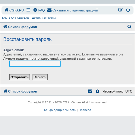
СGIG.RU
FAQ
Связаться с администрацией
Темы без ответов
Активные темы
П
Список форумов
о
Восстановить пароль
и
с
Адрес email:
Адрес email, связанный с вашей учётной записью. Если вы не изменили его в
к
Личном разделе, то это адрес email, указанный вами при регистрации.
Список форумов
Часовой пояс:
UTC
Copyright © 2011 - 2026 CG in Games All rights reserved.
Конфиденциальность
|
Правила