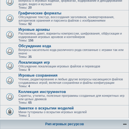
Вопросы о игровых кодеках, форматах, кодирование и декодировании
аудио, видео и музыке
Темы:
20
Графические форматы
Обсуждение текстур, воссоздания заголовков, конвертирования,
алгоритмов хранения и парсинга файлов с изображениями
Темы:
92
Игровые архивы
Распаковка, дамп, варианты компрессии, шифрования, обфускации и
кодирования игровых архивов и контейнеров
Темы:
156
Обсуждение кода
Вопросы касательно кода различного рода связанные с играми так или
иначе
Темы:
35
Локализация игр
Обсуждение локализации игровых файлов и переводов
Темы:
9
Игровые сохранения
Чтение, редактирование и любые другие вопросы касающиеся файлов
создаваемых игрой, включая сохранёнки и файлы конфигурации
Темы:
4
Коллекция инструментов
Скрипты, утилиты, полезные программы созданные для конкретных игр
или целых движков
Темы:
65
Заметки о вскрытии моделей
Мини-туториалы о вскрытии игровых моделей
Темы:
1
Рип игровых ресурсов