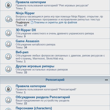
Правила категории
Правила пользования категорией "Рип игровых ресурсов"
Темы:
1
Ninja Ripper
Вопросы касающиеся рипа игр при помощи Ninja Ripper, открытии .rip
файлов в различных программах и исправлении рипнутых текстур
Подфорум:
Плагины и скрипты для rip файлов
Темы:
47
3D Ripper DX
Обсуждение известного и очень древнего украниского рипера
Темы:
9
Game Assassin
Обсуждение китайского рипера
Темы:
34
Веб-рип
Обсуждение любых фопросов связанных с дампом, рипом ресурсов с
веб-страниц. Marmoset, Sketchfab итд
Темы:
1
Другие игровые риперы
Обсуждение остальных игровых риперов
Темы:
33
Репозитарий
Правила категории
Правила пользования категорией "Репозитарий"
Темы:
1
Обсуждение раздела Репозитарий
Ваши предложения по устройству раздела
Темы:
22
Персонажи (characters)