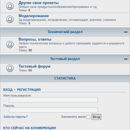
Другие свои проекты
Любые свои продукты/изображения/программы и т.д.
Темы:
8
Моделирование
3д моделирование, исправление, оптимизация, маппинг, скиннинг
Темы:
9
Технический раздел
Вопросы, ответы
Любыe технические вопросы о работе программ задаются и рашаются
здесь
Темы:
86
Тестовый раздел
Тестовый форум
Темы:
60
СТАТИСТИКА
ВХОД
•
РЕГИСТРАЦИЯ
Имя пользователя:
Пароль:
Забыли пароль?
Запомнить меня
КТО СЕЙЧАС НА КОНФЕРЕНЦИИ