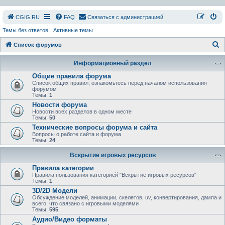
СGIG.RU
FAQ
Связаться с администрацией
Темы без ответов
Активные темы
П
Список форумов
о
Информационный раздел
и
Общие правила форума
с
Список общих правил, ознакомьтесь перед началом использования
форумом
к
Темы:
1
Новости форума
Новости всех разделов в одном месте
Темы:
50
Технические вопросы форума и сайта
Вопросы о работе сайта и форума
Темы:
24
Вскрытие игровых ресурсов
Правила категории
Правила пользования категорией "Вскрытие игровых ресурсов"
Темы:
1
3D/2D Модели
Обсуждение моделей, анимации, скелетов, uv, конвертирования, дампа и
всего, что связано с игровыми моделями
Темы:
595
Аудио/Видео форматы