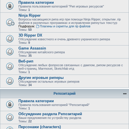
Правила категории
Правила пользования категорией "Рип игровых ресурсов"
Темы:
1
Ninja Ripper
Вопросы касающиеся рипа игр при помощи Ninja Ripper, открытии .rip
файлов в различных программах и исправлении рипнутых текстур
Подфорум:
Плагины и скрипты для rip файлов
Темы:
50
3D Ripper DX
Обсуждение известного и очень древнего украниского рипера
Темы:
9
Game Assassin
Обсуждение китайского рипера
Темы:
35
Веб-рип
Обсуждение любых фопросов связанных с дампом, рипом ресурсов с
веб-страниц. Marmoset, Sketchfab итд
Темы:
1
Другие игровые риперы
Обсуждение остальных игровых риперов
Темы:
34
Репозитарий
Правила категории
Правила пользования категорией "Репозитарий"
Темы:
1
Обсуждение раздела Репозитарий
Ваши предложения по устройству раздела
Темы:
22
Персонажи (characters)