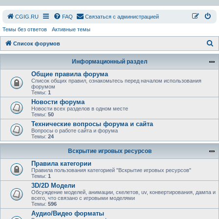
СGIG.RU
FAQ
Связаться с администрацией
Темы без ответов
Активные темы
П
Список форумов
о
Информационный раздел
и
Общие правила форума
с
Список общих правил, ознакомьтесь перед началом использования
форумом
к
Темы:
1
Новости форума
Новости всех разделов в одном месте
Темы:
50
Технические вопросы форума и сайта
Вопросы о работе сайта и форума
Темы:
24
Вскрытие игровых ресурсов
Правила категории
Правила пользования категорией "Вскрытие игровых ресурсов"
Темы:
1
3D/2D Модели
Обсуждение моделей, анимации, скелетов, uv, конвертирования, дампа и
всего, что связано с игровыми моделями
Темы:
596
Аудио/Видео форматы