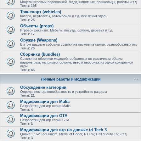
Модели игровых персонажей. Люди, животные, пришельцы, роботы и т.д.
Темы:
195
Транспорт (vehicles)
Катера, вертолёты, автомобили и т.д. Всё лежит здесь.
Темы:
25
Объекты (props)
Игровой реквизит. Мебель, посуда, оружие, деревья и т.д.
Темы:
17
Оружие (Weapons)
В этом разделе собраны ссылки на оружие из самых разнообразных игр
Темы:
76
Сборники (bundles)
Ссылки на сборники моделей, собранных по различным общим
параметрам. например, оружие, авто и персонаж из одной конкретной
игры
Темы:
45
Личные работы и модификации
Обсуждение категории
Определяем целесообразность и устройство раздела
Темы:
21
Модификации для Mafia
Разработки для игр серии Mafia
Темы:
4
Модификации для GTA
Разработки для игр серии GTA
Темы:
3
Модификации для игр на движке id Tech 3
Quake3, SW:Jedi Knight, Medal of Honor, RTCW, Call of duty 1/2 и т.д.
Темы:
3