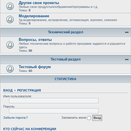
Другие свои проекты
Любые свои продукты/изображения/программы и т.д.
Темы:
8
Моделирование
3д моделирование, исправление, оптимизация, маппинг, скиннинг
Темы:
9
Технический раздел
Вопросы, ответы
Любыe технические вопросы о работе программ задаются и рашаются
здесь
Темы:
86
Тестовый раздел
Тестовый форум
Темы:
60
СТАТИСТИКА
ВХОД
•
РЕГИСТРАЦИЯ
Имя пользователя:
Пароль:
Забыли пароль?
Запомнить меня
КТО СЕЙЧАС НА КОНФЕРЕНЦИИ