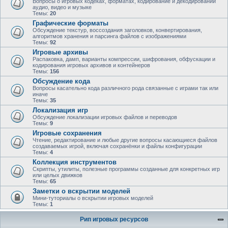
Вопросы о игровых кодеках, форматах, кодирование и декодировании
аудио, видео и музыке
Темы:
20
Графические форматы
Обсуждение текстур, воссоздания заголовков, конвертирования,
алгоритмов хранения и парсинга файлов с изображениями
Темы:
92
Игровые архивы
Распаковка, дамп, варианты компрессии, шифрования, обфускации и
кодирования игровых архивов и контейнеров
Темы:
156
Обсуждение кода
Вопросы касательно кода различного рода связанные с играми так или
иначе
Темы:
35
Локализация игр
Обсуждение локализации игровых файлов и переводов
Темы:
9
Игровые сохранения
Чтение, редактирование и любые другие вопросы касающиеся файлов
создаваемых игрой, включая сохранёнки и файлы конфигурации
Темы:
4
Коллекция инструментов
Скрипты, утилиты, полезные программы созданные для конкретных игр
или целых движков
Темы:
65
Заметки о вскрытии моделей
Мини-туториалы о вскрытии игровых моделей
Темы:
1
Рип игровых ресурсов