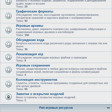
Вопросы о игровых кодеках, форматах, кодирование и декодировании
аудио, видео и музыке
Темы:
20
Графические форматы
Обсуждение текстур, воссоздания заголовков, конвертирования,
алгоритмов хранения и парсинга файлов с изображениями
Темы:
92
Игровые архивы
Распаковка, дамп, варианты компрессии, шифрования, обфускации и
кодирования игровых архивов и контейнеров
Темы:
156
Обсуждение кода
Вопросы касательно кода различного рода связанные с играми так или
иначе
Темы:
35
Локализация игр
Обсуждение локализации игровых файлов и переводов
Темы:
9
Игровые сохранения
Чтение, редактирование и любые другие вопросы касающиеся файлов
создаваемых игрой, включая сохранёнки и файлы конфигурации
Темы:
4
Коллекция инструментов
Скрипты, утилиты, полезные программы созданные для конкретных игр
или целых движков
Темы:
65
Заметки о вскрытии моделей
Мини-туториалы о вскрытии игровых моделей
Темы:
1
Рип игровых ресурсов