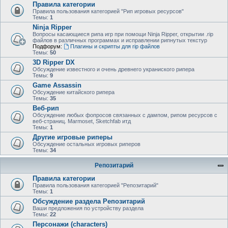
Правила категории
Правила пользования категорией "Рип игровых ресурсов"
Темы:
1
Ninja Ripper
Вопросы касающиеся рипа игр при помощи Ninja Ripper, открытии .rip
файлов в различных программах и исправлении рипнутых текстур
Подфорум:
Плагины и скрипты для rip файлов
Темы:
50
3D Ripper DX
Обсуждение известного и очень древнего украниского рипера
Темы:
9
Game Assassin
Обсуждение китайского рипера
Темы:
35
Веб-рип
Обсуждение любых фопросов связанных с дампом, рипом ресурсов с
веб-страниц. Marmoset, Sketchfab итд
Темы:
1
Другие игровые риперы
Обсуждение остальных игровых риперов
Темы:
34
Репозитарий
Правила категории
Правила пользования категорией "Репозитарий"
Темы:
1
Обсуждение раздела Репозитарий
Ваши предложения по устройству раздела
Темы:
22
Персонажи (characters)