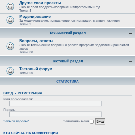
Другие свои проекты
Любые свои продукты/изображения/программы и т.д.
Темы:
8
Моделирование
3д моделирование, исправление, оптимизация, маппинг, скиннинг
Темы:
9
Технический раздел
Вопросы, ответы
Любыe технические вопросы о работе программ задаются и рашаются
здесь
Темы:
88
Тестовый раздел
Тестовый форум
Темы:
60
СТАТИСТИКА
ВХОД
•
РЕГИСТРАЦИЯ
Имя пользователя:
Пароль:
Забыли пароль?
Запомнить меня
КТО СЕЙЧАС НА КОНФЕРЕНЦИИ