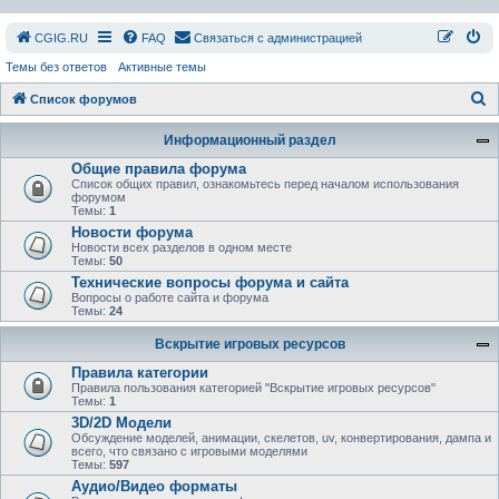
СGIG.RU
FAQ
Связаться с администрацией
Темы без ответов
Активные темы
П
Список форумов
о
Информационный раздел
и
Общие правила форума
с
Список общих правил, ознакомьтесь перед началом использования
форумом
к
Темы:
1
Новости форума
Новости всех разделов в одном месте
Темы:
50
Технические вопросы форума и сайта
Вопросы о работе сайта и форума
Темы:
24
Вскрытие игровых ресурсов
Правила категории
Правила пользования категорией "Вскрытие игровых ресурсов"
Темы:
1
3D/2D Модели
Обсуждение моделей, анимации, скелетов, uv, конвертирования, дампа и
всего, что связано с игровыми моделями
Темы:
597
Аудио/Видео форматы