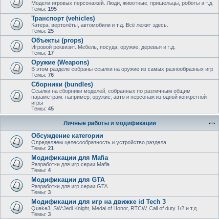
Модели игровых персонажей. Люди, животные, пришельцы, роботы и т.д.
Темы:
195
Транспорт (vehicles)
Катера, вертолёты, автомобили и т.д. Всё лежит здесь.
Темы:
25
Объекты (props)
Игровой реквизит. Мебель, посуда, оружие, деревья и т.д.
Темы:
17
Оружие (Weapons)
В этом разделе собраны ссылки на оружие из самых разнообразных игр
Темы:
76
Сборники (bundles)
Ссылки на сборники моделей, собранных по различным общим
параметрам. например, оружие, авто и персонаж из одной конкретной
игры
Темы:
45
Личные работы и модификации
Обсуждение категории
Определяем целесообразность и устройство раздела
Темы:
21
Модификации для Mafia
Разработки для игр серии Mafia
Темы:
4
Модификации для GTA
Разработки для игр серии GTA
Темы:
3
Модификации для игр на движке id Tech 3
Quake3, SW:Jedi Knight, Medal of Honor, RTCW, Call of duty 1/2 и т.д.
Темы:
3