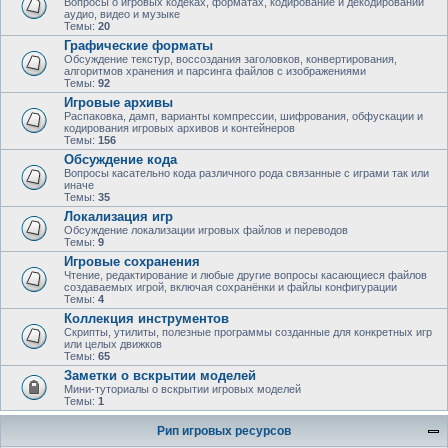
Вопросы о игровых кодеках, форматах, кодирование и декодировании
аудио, видео и музыке
Темы:
20
Графические форматы
Обсуждение текстур, воссоздания заголовков, конвертирования,
алгоритмов хранения и парсинга файлов с изображениями
Темы:
92
Игровые архивы
Распаковка, дамп, варианты компрессии, шифрования, обфускации и
кодирования игровых архивов и контейнеров
Темы:
156
Обсуждение кода
Вопросы касательно кода различного рода связанные с играми так или
иначе
Темы:
35
Локализация игр
Обсуждение локализации игровых файлов и переводов
Темы:
9
Игровые сохранения
Чтение, редактирование и любые другие вопросы касающиеся файлов
создаваемых игрой, включая сохранёнки и файлы конфигурации
Темы:
4
Коллекция инструментов
Скрипты, утилиты, полезные программы созданные для конкретных игр
или целых движков
Темы:
65
Заметки о вскрытии моделей
Мини-туториалы о вскрытии игровых моделей
Темы:
1
Рип игровых ресурсов