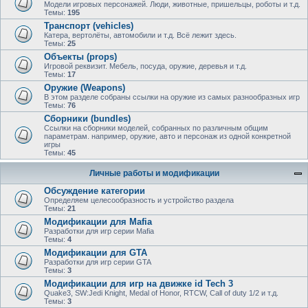
Модели игровых персонажей. Люди, животные, пришельцы, роботы и т.д.
Темы:
195
Транспорт (vehicles)
Катера, вертолёты, автомобили и т.д. Всё лежит здесь.
Темы:
25
Объекты (props)
Игровой реквизит. Мебель, посуда, оружие, деревья и т.д.
Темы:
17
Оружие (Weapons)
В этом разделе собраны ссылки на оружие из самых разнообразных игр
Темы:
76
Сборники (bundles)
Ссылки на сборники моделей, собранных по различным общим
параметрам. например, оружие, авто и персонаж из одной конкретной
игры
Темы:
45
Личные работы и модификации
Обсуждение категории
Определяем целесообразность и устройство раздела
Темы:
21
Модификации для Mafia
Разработки для игр серии Mafia
Темы:
4
Модификации для GTA
Разработки для игр серии GTA
Темы:
3
Модификации для игр на движке id Tech 3
Quake3, SW:Jedi Knight, Medal of Honor, RTCW, Call of duty 1/2 и т.д.
Темы:
3