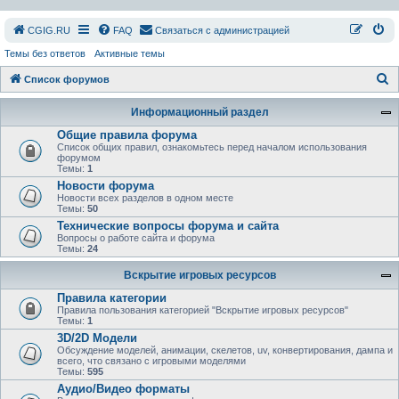
СGIG.RU
FAQ
Связаться с администрацией
Темы без ответов
Активные темы
П
Список форумов
о
Информационный раздел
и
Общие правила форума
с
Список общих правил, ознакомьтесь перед началом использования
форумом
к
Темы:
1
Новости форума
Новости всех разделов в одном месте
Темы:
50
Технические вопросы форума и сайта
Вопросы о работе сайта и форума
Темы:
24
Вскрытие игровых ресурсов
Правила категории
Правила пользования категорией "Вскрытие игровых ресурсов"
Темы:
1
3D/2D Модели
Обсуждение моделей, анимации, скелетов, uv, конвертирования, дампа и
всего, что связано с игровыми моделями
Темы:
595
Аудио/Видео форматы