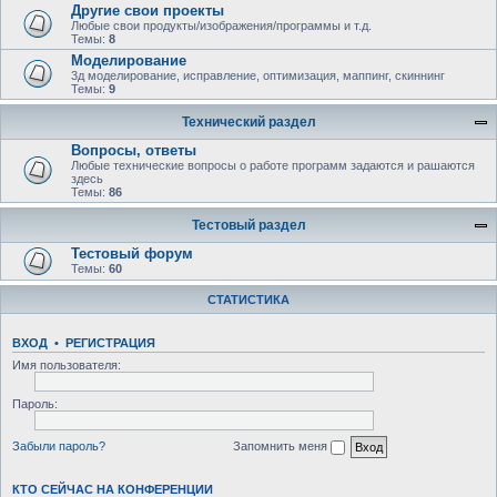
Другие свои проекты
Любые свои продукты/изображения/программы и т.д.
Темы:
8
Моделирование
3д моделирование, исправление, оптимизация, маппинг, скиннинг
Темы:
9
Технический раздел
Вопросы, ответы
Любыe технические вопросы о работе программ задаются и рашаются
здесь
Темы:
86
Тестовый раздел
Тестовый форум
Темы:
60
СТАТИСТИКА
ВХОД
•
РЕГИСТРАЦИЯ
Имя пользователя:
Пароль:
Забыли пароль?
Запомнить меня
КТО СЕЙЧАС НА КОНФЕРЕНЦИИ