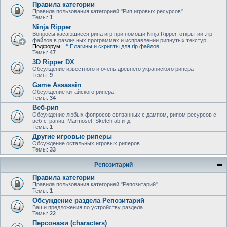
Правила категории
Правила пользования категорией "Рип игровых ресурсов"
Темы:
1
Ninja Ripper
Вопросы касающиеся рипа игр при помощи Ninja Ripper, открытии .rip
файлов в различных программах и исправлении рипнутых текстур
Подфорум:
Плагины и скрипты для rip файлов
Темы:
47
3D Ripper DX
Обсуждение известного и очень древнего украниского рипера
Темы:
9
Game Assassin
Обсуждение китайского рипера
Темы:
34
Веб-рип
Обсуждение любых фопросов связанных с дампом, рипом ресурсов с
веб-страниц. Marmoset, Sketchfab итд
Темы:
1
Другие игровые риперы
Обсуждение остальных игровых риперов
Темы:
33
Репозитарий
Правила категории
Правила пользования категорией "Репозитарий"
Темы:
1
Обсуждение раздела Репозитарий
Ваши предложения по устройству раздела
Темы:
22
Персонажи (characters)